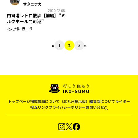
サタユウカ
2020.02.08
門司港レトロ散歩［前編］”ミ
ルクホール門司港”
北九州に行こう
«
»
1
2
3
トップページ
掲載依頼について（北九州掲示板）
編集部について
ライター
相互リンク
プライバシーポリシー
お問い合せ