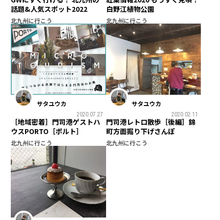
話題&人気スポット2022
白野江植物公園
北九州に行こう
北九州に行こう
サタユウカ
サタユウカ
2020.07.27
2020.02.11
［地域密着］門司港ゲストハ
門司港レトロ散歩［後編］錦
ウスPORTO［ポルト］
町方面掘り下げさんぽ
北九州に行こう
北九州に行こう