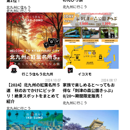
第1位！
北九州に行こう
北九州に住もう
北九州に行こう
行こう住もう北九州
イコスモ
2024.10.07
2024.08.17
【2024】北九州の紅葉名所５
家族で楽しめると〜ってもお
選 秋のおでかけにピッタ
得な「到津の森公園きっぷ」
リ！絶景スポットをまとめて
8/20〜期間限定販売！
紹介
北九州に行こう
北九州に行こう