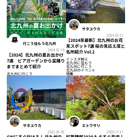
サタユウカ
2024.03.21
【2024年最新】北九州のお花
行こう住もう北九州
見スポット7選 桜の見応え度と
2024.07.19
名所紹介 Vol.2
【2024】北九州の夏お出かけ
インスタ映え
7選 ビアガーデンから盆踊り
北九州に住もう
までまとめて紹介
北九州に行こう
北九州のイベント
特集
北九州に行こう
サタユウカ
エトウサリ
2022.05.05
2020.11.21
GWにすぐ行ける！ 北九州の
紅葉情報2020 もうすぐ見頃！