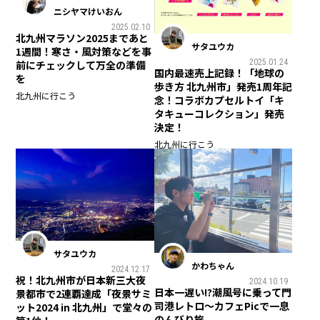
ニシヤマけいおん
2025.02.10
北九州マラソン2025まであと
サタユウカ
1週間！寒さ・風対策などを事
2025.01.24
前にチェックして万全の準備
国内最速売上記録！「地球の
を
歩き方 北九州市」発売1周年記
北九州に行こう
念！コラボカプセルトイ「キ
タキューコレクション」発売
決定！
北九州に行こう
サタユウカ
かわちゃん
2024.12.17
祝！北九州市が日本新三大夜
2024.10.19
日本一遅い!?潮風号に乗って門
景都市で2連覇達成「夜景サミ
司港レトロ〜カフェPicで一息
ット2024 in 北九州」で堂々の
のんびり旅