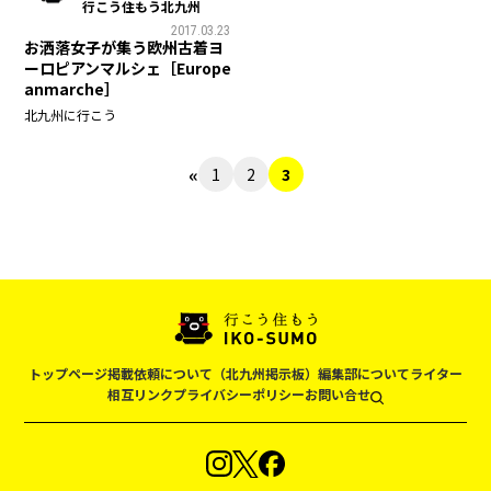
行こう住もう北九州
2017.03.23
お洒落女子が集う欧州古着ヨ
ーロピアンマルシェ［Europe
anmarche］
北九州に行こう
«
1
2
3
トップページ
掲載依頼について（北九州掲示板）
編集部について
ライター
相互リンク
プライバシーポリシー
お問い合せ