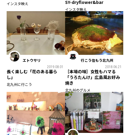
SY-dryflower&bar
インスタ映え
インスタ映え
エトウサリ
行こう住もう北九州
2019.08.01
2018.06.21
長く楽しむ「花のある暮ら
［本場の味］女性もハマる
し」
「うろたんけ」広島風お好み
焼き
北九州に行こう
北九州のグルメ