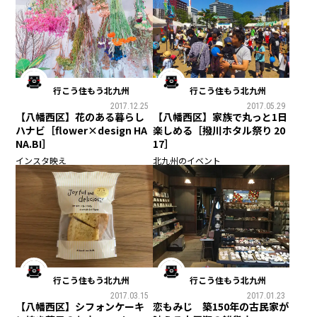
行こう住もう北九州
行こう住もう北九州
2017.12.25
2017.05.29
【八幡西区】花のある暮らし
【八幡西区】家族で丸っと1日
ハナビ［flower×design HA
楽しめる［撥川ホタル祭り 20
NA.BI］
17］
インスタ映え
北九州のイベント
行こう住もう北九州
行こう住もう北九州
2017.03.15
2017.01.23
【八幡西区】シフォンケーキ
恋もみじ 築150年の古民家が