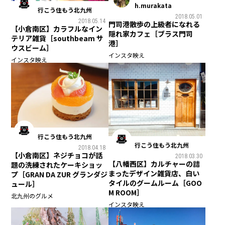
h.murakata
行こう住もう北九州
2018.05.01
2018.05.14
門司港散歩の上級者になれる
【小倉南区】カラフルなイン
隠れ家カフェ［ブラス門司
テリア雑貨［southbeam サ
港］
ウスビーム］
インスタ映え
インスタ映え
行こう住もう北九州
行こう住もう北九州
2018.04.18
【小倉南区】ネジチョコが話
2018.03.30
【八幡西区】カルチャーの詰
題の洗練されたケーキショッ
まったデザイン雑貨店、白い
プ［GRAN DA ZUR グランダジ
タイルのグームルーム［GOO
ュール］
M ROOM］
北九州のグルメ
インスタ映え