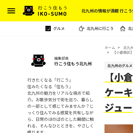
北九州の情報が満載 行こう
グルメ
北九州に行こう
北
ホーム
北九
【小倉南区】
編集部員
行こう住もう北九州
北九州のグルメ
【小倉
行きたくなる「行こう」
住みたくなる「住もう」
ケーキ
北九州の魅力をリアルな視点で紹
介。お散歩気分で街を巡り、暮らし
ジュ
の一部として感じてみませんか？じ
っくり住んでみる感覚を共有しなが
ら、日常のほのぼのとした瞬間に触
れる、そんなひとときを、やさしく
綴ります。