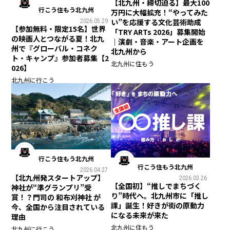
【北九州・締切迫る】最大100
行こう住もう北九州
万円に大幅拡充！“やってみた
い”を応援する文化芸術助成
2026.05.29
【参加無料・限定15名】世界
「TRY ARTs 2026」募集開始
の映画人とつながる夏！北九
｜演劇・音楽・アート企画を
州で『グローバル・コネク
北九州から
ト・キャンプ』参加者募集【2
北九州に住もう
026】
北九州に行こう
行こう住もう北九州
行こう住もう北九州
2026.04.27
【北九州発スタートアップ】
2026.03.26
【全国初】“推しでまちづく
神社が“準グランプリ”受
り”時代へ。北九州市に「推し
賞！？門司の 和布刈神社 が
課」誕生！好きが街の原動力
今、全国から注目されている
になる未来が来た
理由
北九州に住もう
北九州に行こう