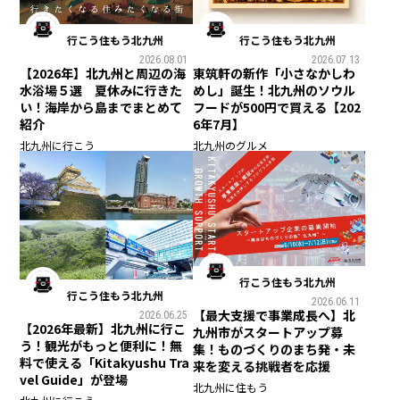
行こう住もう北九州
行こう住もう北九州
2026.08.01
2026.07.13
【2026年】北九州と周辺の海
東筑軒の新作「小さなかしわ
水浴場５選 夏休みに行きた
めし」誕生！北九州のソウル
い！海岸から島までまとめて
フードが500円で買える【202
紹介
6年7月】
北九州に行こう
北九州のグルメ
行こう住もう北九州
行こう住もう北九州
2026.06.11
【最大支援で事業成長へ】北
2026.06.25
【2026年最新】北九州に行こ
九州市がスタートアップ募
う！観光がもっと便利に！無
集！ものづくりのまち発・未
料で使える「Kitakyushu Tra
来を変える挑戦者を応援
vel Guide」が登場
北九州に住もう