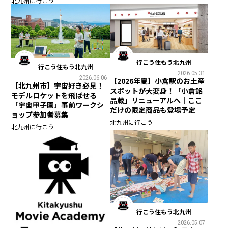
北九州に行こう
行こう住もう北九州
行こう住もう北九州
2026.05.31
2026.06.06
【2026年夏】小倉駅のお土産
【北九州市】宇宙好き必見！
スポットが大変身！「小倉銘
モデルロケットを飛ばせる
品蔵」リニューアルへ｜ここ
「宇宙甲子園」事前ワークシ
だけの限定商品も登場予定
ョップ参加者募集
北九州に行こう
北九州に行こう
行こう住もう北九州
2026.05.07