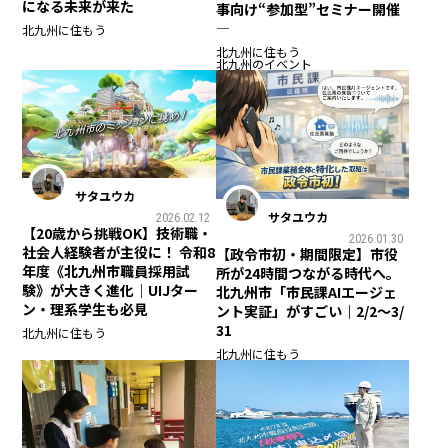
になる未来が来た
事向け“参加型”セミナー開催
―
北九州に住もう
北九州に住もう
北九州のイベント
サタユウカ
サタユウカ
2026.02.12
【20歳から挑戦OK】技術職・
2026.01.30
社会人経験者が主役に！ 令和8
【政令市初・期間限定】市役
年度《北九州市職員採用試
所が24時間つながる時代へ。
験》が大きく進化｜UIJター
北九州市「市民課AIエージェ
ン・理系学生も必見
ント実証」がすごい｜2/2〜3/
31
北九州に住もう
北九州に住もう