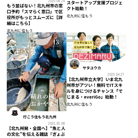
2025.06.24
スタートアップ支援プロジェ
もう並ばない！北九州市の窓
クト始動！
口予約「スマらく窓口」で区
北九州に住もう
役所がもっとスムーズに【詳
細はこちら】
北九州に住もう
サタユウカ
2025.04.27
【北九州市立大学】いま北九
州市がアツい！無料でITスキ
ルを身につけるチャンス「で
じまる・everiGo」始動！
北九州に住もう
行こう住もう北九州
2025.05.08
【北九州発・全国へ】“魚と人
の文化”を伝える雑誌『ぎょぶ