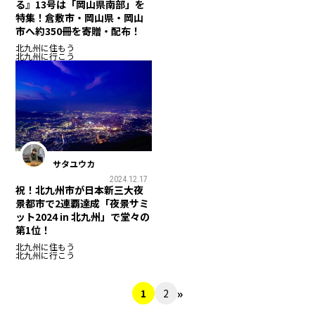
る』13号は「岡山県南部」を
特集！倉敷市・岡山県・岡山
市へ約350冊を寄贈・配布！
北九州に住もう
北九州に行こう
サタユウカ
2024.12.17
祝！北九州市が日本新三大夜
景都市で2連覇達成「夜景サミ
ット2024 in 北九州」で堂々の
第1位！
北九州に住もう
北九州に行こう
»
1
2