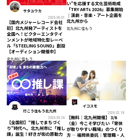
い”を応援する文化芸術助成
「TRY ARTs 2026」募集開始
サタユウカ
｜演劇・音楽・アート企画を
2026.06.01
北九州から
【国内メジャーレコード会社
初】北九州発アーティストを
北九州に住もう
全国へ！ビクターエンタテイ
ンメントが地域特化型レーベ
ル「STEELING SOUND」創設
【オーディション開催中】
北九州に住もう
イコスモ
行こう住もう北九州
2026.02.18
【無料｜北九州開催】 3/6
2026.03.26
【全国初】“推しでまちづく
（金）今こそ学びたい「育休
り”時代へ。北九州市に「推し
が取りやすい職場」のつくり
課」誕生！好きが街の原動力
方 ― 福岡県委託｜管理職・人