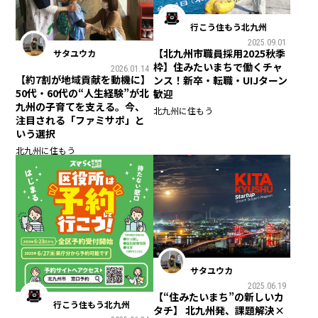
行こう住もう北九州
2025.09.01
【北九州市職員採用2025秋季
サタユウカ
枠】住みたいまちで働くチャ
2026.01.14
【約7割が地域貢献を動機に】
ンス！新卒・転職・UIJターン
50代・60代の“人生経験”が北
歓迎
九州の子育てを支える。今、
北九州に住もう
注目される「ファミサポ」と
いう選択
北九州に住もう
サタユウカ
2025.06.19
【“住みたいまち”の新しいカ
行こう住もう北九州
タチ】 北九州発、課題解決×