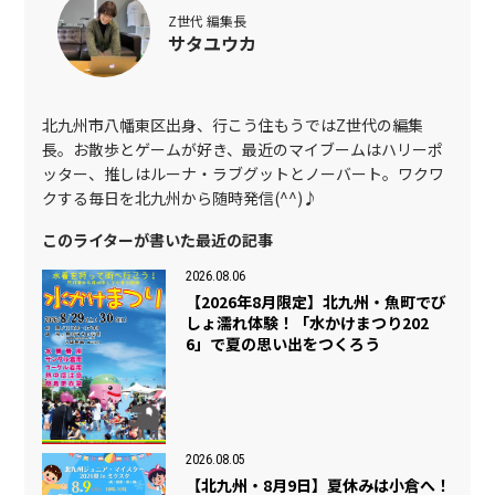
Z世代 編集長
サタユウカ
北九州市八幡東区出身、行こう住もうではZ世代の編集
長。お散歩とゲームが好き、最近のマイブームはハリーポ
ッター、推しはルーナ・ラブグットとノーバート。ワクワ
クする毎日を北九州から随時発信(^^)♪
このライターが書いた最近の記事
2026.08.06
【2026年8月限定】北九州・魚町でび
しょ濡れ体験！「水かけまつり202
6」で夏の思い出をつくろう
2026.08.05
【北九州・8月9日】夏休みは小倉へ！