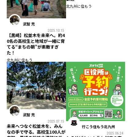
北九州に住もう
武智 充
2025.10.15
【黒崎】松並木を未来へ。約4
0名の高校生と地域が一緒に育
てる“まちの朝”が素敵すぎ
た！
北九州に住もう
武智 充
2025.07.15
未来へつなぐ松並木を、みん
行こう住もう北九州
なの手で守る。高校生100人が
2025.06.24