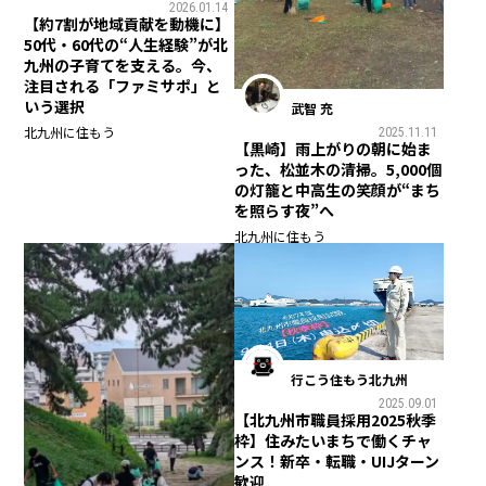
2026.01.14
【約7割が地域貢献を動機に】
50代・60代の“人生経験”が北
九州の子育てを支える。今、
注目される「ファミサポ」と
いう選択
武智 充
北九州に住もう
2025.11.11
【黒崎】雨上がりの朝に始ま
った、松並木の清掃。5,000個
の灯籠と中高生の笑顔が“まち
を照らす夜”へ
北九州に住もう
行こう住もう北九州
2025.09.01
【北九州市職員採用2025秋季
枠】住みたいまちで働くチャ
ンス！新卒・転職・UIJターン
歓迎