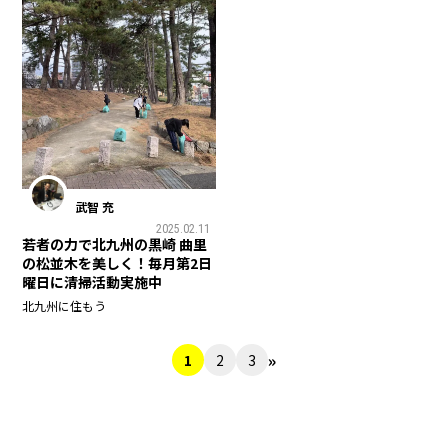
武智 充
2025.02.11
若者の力で北九州の黒崎 曲里
の松並木を美しく！毎月第2日
曜日に清掃活動実施中
北九州に住もう
»
1
2
3