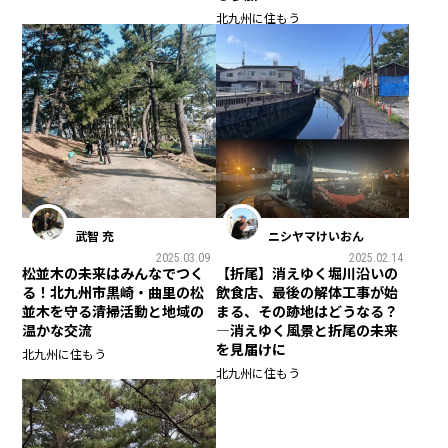
北九州に住もう
ニシヤマけいおん
武智 充
2025.02.14
2025.03.09
【折尾】消えゆく堀川沿いの
松並木の未来はみんなでつく
飲食店、最後の解体工事が始
る！北九州市黒崎・曲里の松
まる、その跡地はどうなる？
並木を守る清掃活動と地域の
—消えゆく風景と折尾の未来
温かな交流
を見届けに
北九州に住もう
北九州に住もう