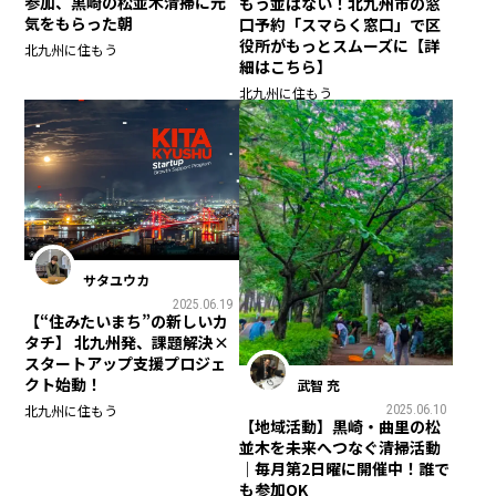
参加、黒崎の松並木清掃に元
もう並ばない！北九州市の窓
気をもらった朝
口予約「スマらく窓口」で区
役所がもっとスムーズに【詳
北九州に住もう
細はこちら】
北九州に住もう
サタユウカ
2025.06.19
【“住みたいまち”の新しいカ
タチ】 北九州発、課題解決×
スタートアップ支援プロジェ
クト始動！
武智 充
北九州に住もう
2025.06.10
【地域活動】黒崎・曲里の松
並木を未来へつなぐ清掃活動
｜毎月第2日曜に開催中！誰で
も参加OK