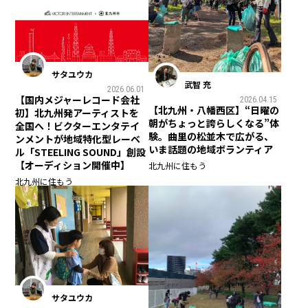
サタユウカ
武智 充
2026.06.01
【国内メジャーレコード会社
2026.04.15
【北九州・八幡西区】“日曜の
初】北九州発アーティストを
朝がちょっと誇らしくなる”体
全国へ！ビクターエンタテイ
験。曲里の松並木で広がる、
ンメントが地域特化型レーベ
いま話題の地域ボランティア
ル「STEELING SOUND」創設
【オーディション開催中】
北九州に住もう
北九州に住もう
サタユウカ