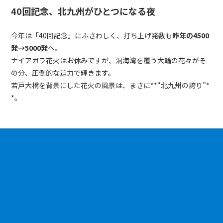
40回記念、北九州がひとつになる夜
今年は「40回記念」にふさわしく、打ち上げ発数も
昨年の4500
発→5000発
へ。
ナイアガラ花火はお休みですが、洞海湾を覆う大輪の花々がそ
の分、圧倒的な迫力で輝きます。
若戸大橋を背景にした花火の風景は、まさに**“北九州の誇り”*
*。