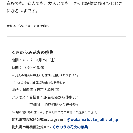
家族でも、恋人でも、友人とでも。きっと記憶に残るひととき
になるはずです。
画像は、告知イメージより引用。
くきのうみ花火の祭典
期間：
2025年10月25日(土)
時間：
19:00～19:40
※ 荒天の場合は中止とします。延期はありません。
（中止の場合、当日13時までに発表します）
場所：
洞海湾（若戸大橋周辺）
アクセス：
若松側：JR若松駅から徒歩3分
戸畑側：JR戸畑駅から徒歩5分
※
駐車場はありません。自家用車でのご来場はご遠慮ください。
北九州市若松区公式
instagram：
@wakamatsuku_official_lp
北九州市若松区公式HP
：
くきのうみ花火の祭典