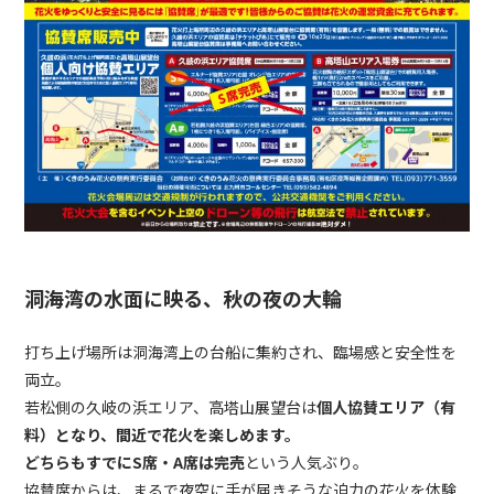
洞海湾の水面に映る、秋の夜の大輪
打ち上げ場所は洞海湾上の台船に集約され、臨場感と安全性を
両立。
若松側の久岐の浜エリア、高塔山展望台は
個人協賛エリア（有
料）となり、間近で花火を楽しめます。
どちらもすでにS席・A席は完売
という人気ぶり。
協賛席からは、まるで夜空に手が届きそうな迫力の花火を体験