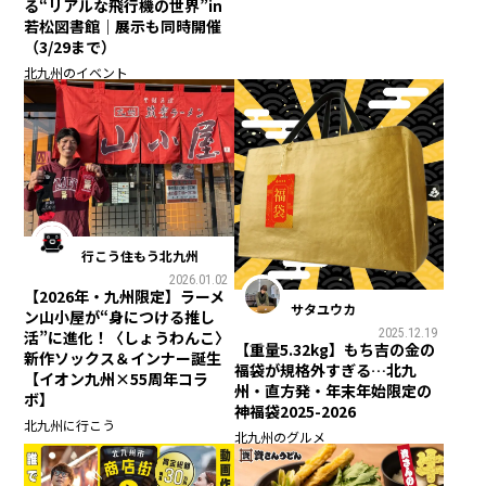
る“リアルな飛行機の世界”in
若松図書館｜展示も同時開催
（3/29まで）
北九州のイベント
行こう住もう北九州
2026.01.02
【2026年・九州限定】ラーメ
サタユウカ
ン山小屋が“身につける推し
2025.12.19
活”に進化！〈しょうわんこ〉
【重量5.32kg】もち吉の金の
新作ソックス＆インナー誕生
福袋が規格外すぎる…北九
【イオン九州×55周年コラ
州・直方発・年末年始限定の
ボ】
神福袋2025-2026
北九州に行こう
北九州のグルメ