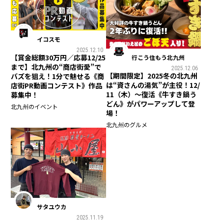
イコスモ
2025.12.10
【賞金総額30万円／応募12/25
行こう住もう北九州
まで】北九州の“商店街愛”で
2025.12.06
【期間限定】2025冬の北九州
バズを狙え！1分で魅せる《商
は“資さんの湯気”が主役！12/
店街PR動画コンテスト》作品
11（木）〜復活《牛すき鍋う
募集中！
どん》がパワーアップして登
北九州のイベント
場！
北九州のグルメ
サタユウカ
2025.11.19