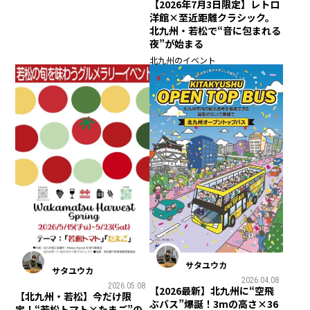
【2026年7月3日限定】レトロ
洋館×至近距離クラシック。
北九州・若松で“音に包まれる
夜”が始まる
北九州のイベント
サタユウカ
サタユウカ
2026.04.08
2026.05.08
【2026最新】北九州に“空飛
【北九州・若松】今だけ限
ぶバス”爆誕！3mの高さ×36
定！“若松トマト×たまご”の