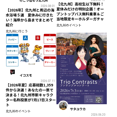
行こう住もう北九州
2026.07.17
【北九州】高校生以下無料！
2026.08.01
夏休みだけの特別企画！オー
【2026年】北九州と周辺の海
プントップバス無料乗車＆ご
水浴場５選 夏休みに行きた
当地限定キーホルダーガチャ
い！海岸から島までまとめて
紹介
北九州のイベント
北九州に行こう
イコスモ
2026.07.11
【2026年夏】応募総数1,359
件から決選！あなたの一票で
決まる！北九州市新キャラク
ター名称投票が7月17日スター
ト
サタユウカ
北九州のイベント
2026.06.20