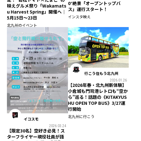
0°絶景「オープントップバ
映えグルメ祭り「Wakamats
ス」運行スタート！
u Harvest Spring」開催へ｜
インスタ映え
5月15日〜23日
北九州のイベント
行こう住もう北九州
2026.01.26
【2026年春・北九州新体験】
小倉城も門司港レトロも“空か
ら”巡る！話題の《KITAKYUS
HU OPEN TOP BUS》3/27運
行開始
北九州に行こう
イコスモ
2026.03.24
【限定30名】空好き必見！ス
ターフライヤー現役社員が語