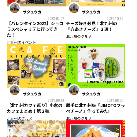
サタユウカ
サタユウカ
2022.02.07
2021.10.29
【バレンタイン2022】ショコ
チーズ好き必見！北九州の
ラスペシャリテに行ってき
『穴あきチーズ』３選！
た！
北九州のグルメ
北九州のイベント
サタユウカ
サタユウカ
2021.09.22
2021.08.06
［北九州カフェ巡り］小倉の
勝手に北九州版『JIMOTOフラ
カフェまとめ！第２弾
ペチーノ』作ってみた!
北九州のグルメ
北九州のグルメ