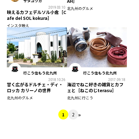
サタユウカ
AH］
2019.03.10
北九州のグルメ
映えるカフェデルソル小倉［C
afe del SOL kokura］
インスタ映え
行こう住もう北九州
行こう住もう北九州
2018.10.26
2017.09.18
甘く広がるドルチェ・ディ・
海辺でねこ好きの雑貨とカフ
ロッカ カリーノの世界
ェと［ねこのじterasu］
北九州のグルメ
北九州に行こう
»
1
2