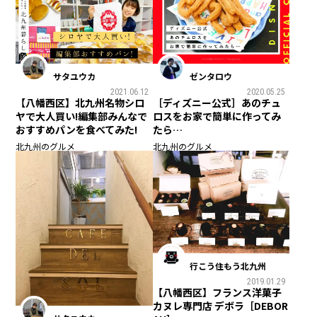
サタユウカ
ゼンタロウ
2021.06.12
2020.05.25
【八幡西区】北九州名物シロ
［ディズニー公式］あのチュ
ヤで大人買い!編集部みんなで
ロスをお家で簡単に作ってみ
おすすめパンを食べてみた!
たら…
北九州のグルメ
北九州のグルメ
行こう住もう北九州
2019.01.29
【八幡西区】フランス洋菓子
カヌレ専門店 デボラ［DEBOR