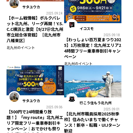
サタユウカ
2025.09.24
【ホーム戦情報】ボルクバレ
ット北九州、リーグ再開！Y.S.
イコスモ
C.C横浜と激突【9/27＠北九州
市立総合体育館】［北九州市
2025.09.18
【わっしょい百万夏まつり202
八幡東区］
5】1万枚限定！北九州エリア2
北九州のイベント
4時間フリー乗車券割引キャン
ペーン
北九州のイベント
サタユウカ
行こう住もう北九州
2025.09.06
2025.09.01
【500円で24時間乗り放
【北九州市職員採用2025秋季
題！】「my route」北九州エ
枠】住みたいまちで働くチャ
リア限定フリー乗車券割引キ
ンス！新卒・転職・UIJターン
ャンペーン｜おでかけも祭り
歓迎