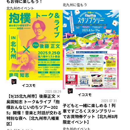
もお得に楽しもう！
北九州に住もう
北九州のイベント
イコスモ
2025.08.29
イコスモ
【9/25北九州市】後藤正文 ×
奥田知志 トーク&ライブ「抱
2025.07.31
子どもと一緒に楽しめる！列
樸おんなじいのちツアー202
車ですごろくスタンプラリー
5」開催！音楽と対話が交わる
でお買物券ゲット【北九州8月
特別な夜へ［北九州市八幡東
限定イベント】
区］
北九州のイベント