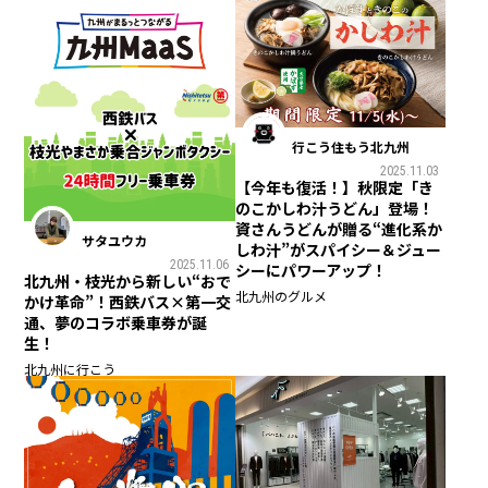
行こう住もう北九州
2025.11.03
【今年も復活！】秋限定「き
のこかしわ汁うどん」登場！
資さんうどんが贈る“進化系か
サタユウカ
しわ汁”がスパイシー＆ジュー
2025.11.06
シーにパワーアップ！
北九州・枝光から新しい“おで
北九州のグルメ
かけ革命”！西鉄バス×第一交
通、夢のコラボ乗車券が誕
生！
北九州に行こう