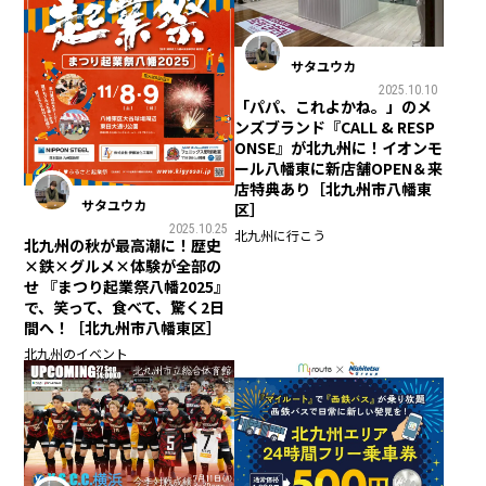
サタユウカ
2025.10.10
「パパ、これよかね。」のメ
ンズブランド『CALL & RESP
ONSE』が北九州に！イオンモ
ール八幡東に新店舗OPEN＆来
店特典あり［北九州市八幡東
サタユウカ
区］
2025.10.25
北九州に行こう
北九州の秋が最高潮に！歴史
×鉄×グルメ×体験が全部の
せ 『まつり起業祭八幡2025』
で、笑って、食べて、驚く2日
間へ！［北九州市八幡東区］
北九州のイベント