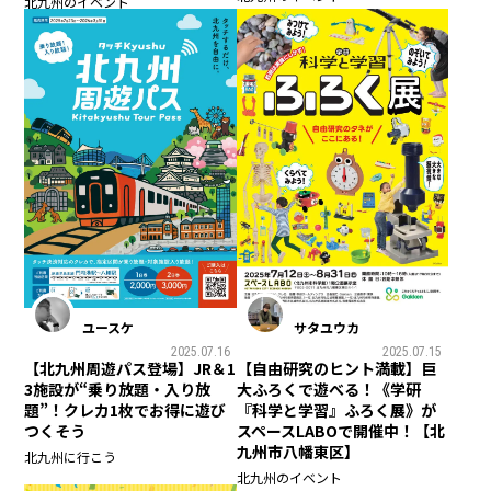
北九州のイベント
ユースケ
サタユウカ
2025.07.16
2025.07.15
【北九州周遊パス登場】JR＆1
【自由研究のヒント満載】巨
3施設が“乗り放題・入り放
大ふろくで遊べる！《学研
題”！クレカ1枚でお得に遊び
『科学と学習』ふろく展》が
つくそう
スペースLABOで開催中！【北
九州市八幡東区】
北九州に行こう
北九州のイベント