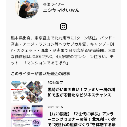
移住 ライター
ニシヤマけいおん
熊本県出身、東京経由で北九州市にJターン移住。バンド・
音楽・アニメ・ラジコン等へのサブカル愛、キャンプ・DI
Y・ガジェット・洗車・歴史まで日々広がる守備範囲。大事
な価値観はJOJOに学ぶ。4人家族のマンション住まい、モ
ットー「マンションであそぼう」
このライターが書いた最近の記事
2026.08.07
黒崎がいま面白い！ファミリー層の増
加で広がる新たなビジネスチャンス
2025.12.05
【1/23限定】「Z世代に学ぶ」アンラ
ーニングセミナー開催！ 北九州・小倉
で“次世代の組織づくり”を体感する最