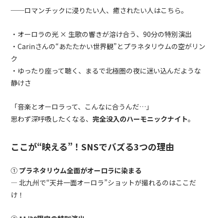
──ロマンチックに浸りたい人、癒されたい人はこちら。
・オーロラの光 × 生歌の響きが溶け合う、90分の特別演出
・Carinさんの“あたたかい世界観”とプラネタリウムの空がリン
ク
・ゆったり座って聴く、まるで北極圏の夜に迷い込んだような
静けさ
「音楽とオーロラって、こんなに合うんだ…」
思わず深呼吸したくなる、
完全没入のハーモニックナイト
。
ここが“映える”！SNSでバズる3つの理由
①
プラネタリウム全面がオーロラに染まる
— 北九州で“天井一面オーロラ”ショットが撮れるのはここだ
け！