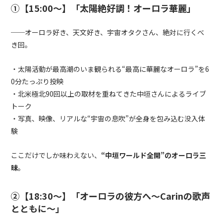
①【15:00〜】「太陽絶好調！オーロラ華麗」
──オーロラ好き、天文好き、宇宙オタクさん、絶対に行くべ
き回。
・太陽活動が最高潮のいま観られる“最高に華麗なオーロラ”を6
0分たっぷり投映
・北米極北90回以上の取材を重ねてきた中垣さんによるライブ
トーク
・写真、映像、リアルな“宇宙の息吹”が全身を包み込む没入体
験
ここだけでしか味わえない、
“中垣ワールド全開”のオーロラ三
昧
。
②【18:30〜】「オーロラの彼方へ〜Carinの歌声
とともに〜」