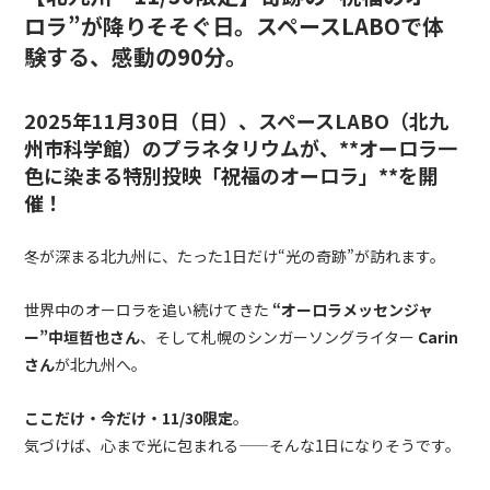
ロラ”が降りそそぐ日。スペースLABOで体
験する、感動の90分。
2025年11月30日（日）、スペースLABO（北九
州市科学館）のプラネタリウムが、**オーロラ一
色に染まる特別投映「祝福のオーロラ」**を開
催！
冬が深まる北九州に、たった1日だけ“光の奇跡”が訪れます。
世界中のオーロラを追い続けてきた
“オーロラメッセンジャ
ー”中垣哲也さん
、そして札幌のシンガーソングライター
Carin
さん
が北九州へ。
ここだけ・今だけ・11/30限定
。
気づけば、心まで光に包まれる——そんな1日になりそうです。