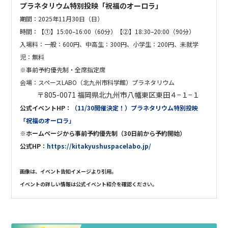
プラネタリウム特別投映「祝福のオーロラ」
期間：
2025
年
11
月
30
日（日）
時間：
【①】
15:00–16:00
（
60
分）
【②】
18:30–20:00
（
90
分）
入場料：一般：600円、中高生：300円、小学生：200円、未就学
児：無料
※事前予約優先制・全席指定席
会場：スペースLABO（北九州市科学館）プラネタリウム
〒805-0071 福岡県北九州市八幡東区東田４−１−１
公式イベントHP：
（11/30開催決定！）プラネタリウム特別投映
「祝福のオーロラ」
※ホームページから
事前予約優先制（30日前から予約開始）
公式
HP：
https://kitakyushuspacelabo.jp/
画像は、イベント告知イメージより引用。
イベントの詳しい情報は
公式イベント紹介
を確認ください。