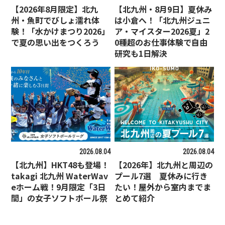
【2026年8月限定】北九
【北九州・8月9日】夏休み
州・魚町でびしょ濡れ体
は小倉へ！「北九州ジュニ
験！「水かけまつり2026」
ア・マイスター2026夏」2
で夏の思い出をつくろう
0種超のお仕事体験で自由
研究も1日解決
2026.08.04
2026.08.04
【北九州】HKT48も登場！
【2026年】北九州と周辺の
takagi 北九州 WaterWav
プール7選 夏休みに行き
eホーム戦！9月限定「3日
たい！屋外から室内までま
間」の女子ソフトボール祭
とめて紹介