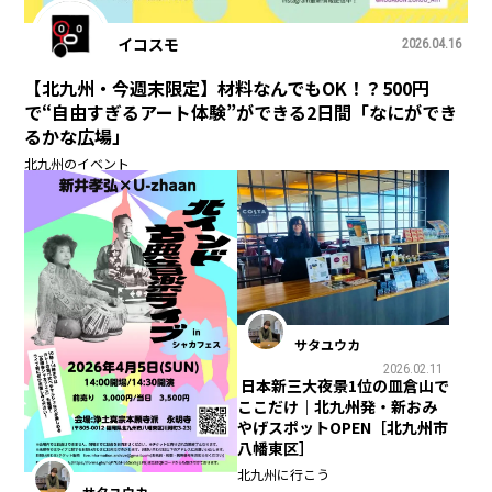
イコスモ
2026.04.16
【北九州・今週末限定】材料なんでもOK！？500円
で“自由すぎるアート体験”ができる2日間「なにができ
るかな広場」
北九州のイベント
サタユウカ
2026.02.11
日本新三大夜景1位の皿倉山で
ここだけ｜北九州発・新おみ
やげスポットOPEN［北九州市
八幡東区］
北九州に行こう
サタユウカ