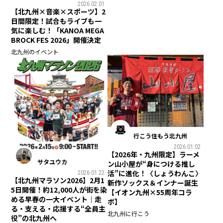
2026.02.01
【北九州×音楽×スポーツ】2
日間限定！試合もライブも一
気に楽しむ！「KANOA MEGA
BROCK FES 2026」開催決定
北九州のイベント
行こう住もう北九州
2026.01.02
【2026年・九州限定】ラーメ
サタユウカ
ン山小屋が“身につける推し
活”に進化！〈しょうわんこ〉
2026.01.22
【北九州マラソン2026】2月1
新作ソックス＆インナー誕生
5日開催！約12,000人が街を染
【イオン九州×55周年コラ
める早春の一大イベント｜走
ボ】
る・支える・応援する“全員主
北九州に行こう
役”の北九州へ