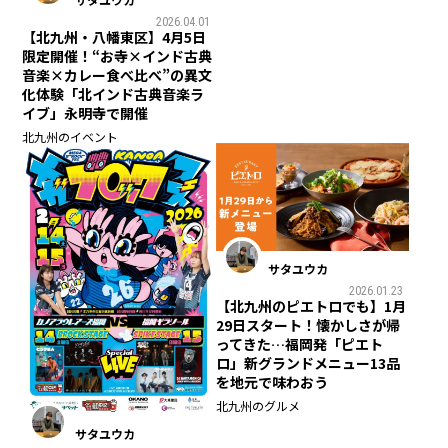
2026.04.01
【北九州・八幡東区】4月5日
限定開催！“お寺×インド古典
音楽×カレー食べ比べ”の異文
化体験「北インド古典音楽ラ
イブ」永明寺で開催
北九州のイベント
サタユウカ
2026.01.23
【北九州のピエトロでも】1月
29日スタート！懐かしさが帰
ってきた…福岡発「ピエト
ロ」新グランドメニュー13品
を地元で味わおう
北九州のグルメ
サタユウカ