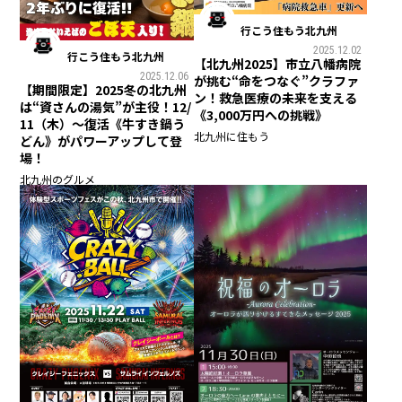
行こう住もう北九州
2025.12.02
行こう住もう北九州
【北九州2025】市立八幡病院
2025.12.06
が挑む“命をつなぐ”クラファ
【期間限定】2025冬の北九州
ン！救急医療の未来を支える
は“資さんの湯気”が主役！12/
《3,000万円への挑戦》
11（木）〜復活《牛すき鍋う
北九州に住もう
どん》がパワーアップして登
場！
北九州のグルメ