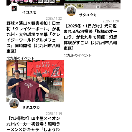
イコスモ
サタユウカ
2025.11.22
2025.11.20
野球×演出×観客参加！日本
【2025冬・1日だけ】光に包
初「クレイジーボール」が北
まれる特別投映「祝福のオー
九州・大谷球場で開幕「クレ
ロラ」が北九州で開催！幻想
イジーワールドグルメフェ
体験がすごい［北九州市八幡
ス」同時開催［北九州市八幡
東区］
東区］
北九州のイベント
北九州のイベント
サタユウカ
2025.11.19
【九州限定】山小屋×イオン
九州パーカー初登場！昭和ラ
ーメン×新キャラ「しょうわ