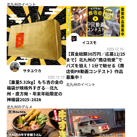
北九州のイベント
イコスモ
2025.12.10
【賞金総額30万円／応募12/25
まで】北九州の“商店街愛”で
バズを狙え！1分で魅せる《商
サタユウカ
店街PR動画コンテスト》作品
募集中！
2025.12.19
【重量5.32kg】もち吉の金の
北九州のイベント
福袋が規格外すぎる…北九
州・直方発・年末年始限定の
神福袋2025-2026
北九州のグルメ