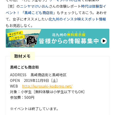
［笑］の
ニシヤマけいおん
さんの体験レポート
時代は体験型イ
ベント！ 「黒崎こども商店街」
もチェックしておこう。あわせ
て、女子にオススメしたい
北九州のインスタ映えスポット情報
もお見逃しなく。
取材メモ
黒崎こども商店街
ADDRESS
黒崎商店街と黒崎地区
OPEN
2019年11月9日［土］
WEB
http://kurosaki-kodomo.net/
対象：小学生［無料体験は小学生以下でもOK］
参加費：500円
※イベントは終了しています。