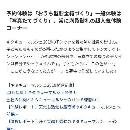
予約体験は「おうち型貯金箱づくり」一般体験は
「写真たてづくり」、常に満員御礼の超人気体験
コーナー
キタキューマルシェ2019の
T
シャツを着た熱い社員の皆さん。
子どもたちもその熱が移ったかのように集中してトンカチをト
ントントン･･･。しかも屋根の部分や、写真立ての周りのデザイ
ンは自分でやっちゃうんです。子どもたちは「この色が･･･」
「ここがこうなってた方が･･･」と夢中で作業していました！
［キタキューマルシェ2019関連記事］
2019年夏！キタキューマルシェ開催！
会社の仲間とキタキューマルシェのバンド練習中！
［体験レポート］天気も熱気も最高潮のキタキューマルシェ 〜
前編〜
［体験レポート］汗と笑顔と感動のキタキューマルシェ 〜後
編〜