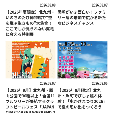
2026.08.08
2026.08.07
【2026年夏限定】北九州・
黒崎がいま面白い！ファミ
いのちのたび博物館で“空
リー層の増加で広がる新た
を飛ぶ生きもの”大集合！
なビジネスチャンス
ここでしか見られない翼竜
に会える特別展
2026.08.07
2026.08.06
【2026年9月】北九州・勝
【2026年8月限定】北九
山公園で30種以上！全国11
州・魚町でびしょ濡れ体
ブルワリーが集結するクラ
験！「水かけまつり2026」
フトビールフェス「JAPAN
で夏の思い出をつくろう
CRAFTABEER WEEKEND 2