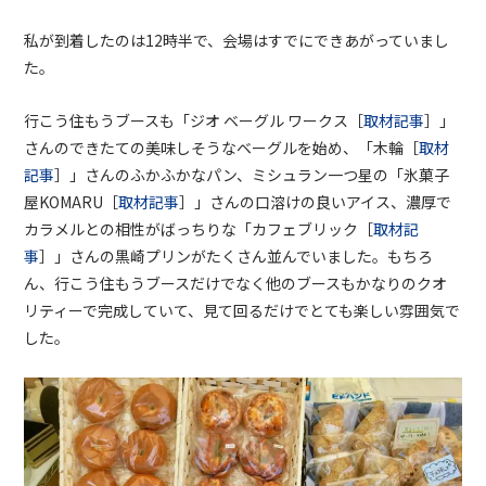
私が到着したのは
12
時半で、会場はすでにできあがっていまし
た。
行こう住もうブースも「ジオ ベーグル ワークス［
取材記事
］」
さんのできたての美味しそうなベーグルを始め、「木輪［
取材
記事
］」さんのふかふかなパン、ミシュラン一つ星の「氷菓子
屋
KOMARU［
取材記事
］
」さんの口溶けの良いアイス、濃厚で
カラメルとの相性がばっちりな「カフェブリック［
取材記
事
］」さんの黒崎プリンがたくさん並んでいました。もちろ
ん、行こう住もうブースだけでなく他のブースもかなりのクオ
リティーで完成していて、見て回るだけでとても楽しい雰囲気で
した。