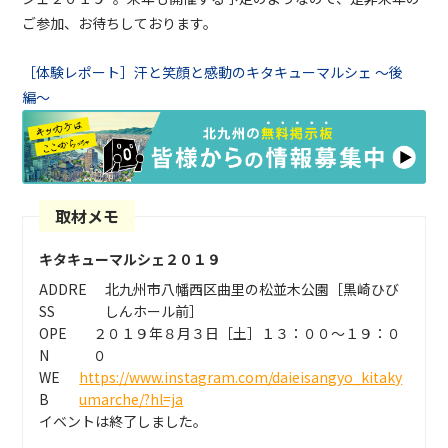
ご参加、お待ちしております。
［体験レポート］汗と笑顔と感動のキタキューマルシェ 〜後
編〜
取材メモ
キタキューマルシェ２０１９
ADDRE
北九州市八幡西区曲里の松並木公園［黒崎ひび
SS
しんホール前］
OPE
２０１９年８月３日［土］１３：００〜１９：０
N
０
WE
https://www.instagram.com/daieisangyo_kitaky
B
umarche/?hl=ja
イベントは終了しました。