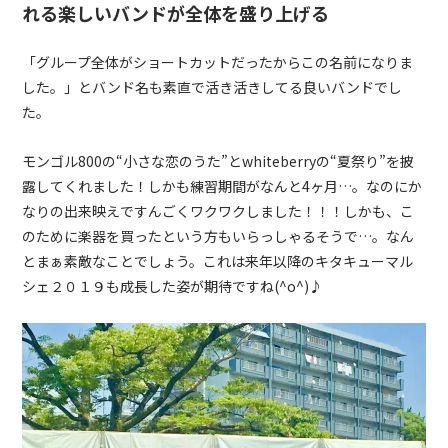
れる楽しいバンドが全体を盛り上げる
「グループ全体がショートカットだったからこの名前になりま
した。」とバンド名も素直で活き活きしてる良いバンドでし
た。
モンゴル
800
の“小さな恋のうた”と
whiteberry
の“夏祭り”を披
露してくれました！しかも練習期間がなんと
4
ヶ月…。なのにか
なりの出来映えですんごくワクワクしました！！！しかも、こ
のために楽器を買ったという方もいらっしゃるそうで…。なん
とまぁ素敵なことでしょう。これは来年以降のキタキューマル
シェ２０１９も成長した姿が期待ですね
(^o^)
♪