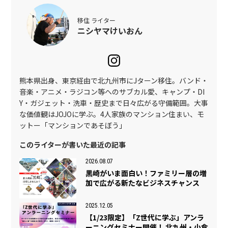
移住 ライター
ニシヤマけいおん
熊本県出身、東京経由で北九州市にJターン移住。バンド・
音楽・アニメ・ラジコン等へのサブカル愛、キャンプ・DI
Y・ガジェット・洗車・歴史まで日々広がる守備範囲。大事
な価値観はJOJOに学ぶ。4人家族のマンション住まい、モ
ットー「マンションであそぼう」
このライターが書いた最近の記事
2026.08.07
黒崎がいま面白い！ファミリー層の増
加で広がる新たなビジネスチャンス
2025.12.05
【1/23限定】「Z世代に学ぶ」アンラ
ーニングセミナー開催！ 北九州・小倉