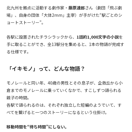
北九州を拠点に活動する劇作家・
藤原達郎
さん（劇団「飛ぶ劇
場」、自身の団体「大体2mm」主宰）が手がけた“駅ごとのシ
ョートストーリー”。
各駅に設置されたチラシラックから、
1話約1,000文字の小説
を
手に取ることができ、全13駅分を集めると、1本の物語が完成す
る仕様です。
「イキモノ」って、どんな物語？
モノレールと同い年、40歳の男性とその息子が、企救丘から小
倉までのモノレールに乗っていくなかで、すこしずつ語られる
親子の時間。
各駅で語られるのは、それぞれ独立した短編のようでいて、す
べてを繋げると一つのストーリーになるという仕掛け。
移動時間を“待ち時間”にしない。