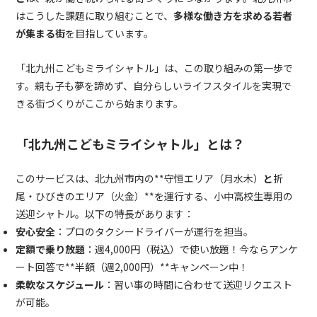
はこうした課題に取り組むことで、
多様な働き方を求める若者
が集まる街
を目指しています。
「北九州こどもミライシャトル」は、この取り組みの第一歩で
す。親も子も夢を諦めず、自分らしいライフスタイルを実現で
きる街づくりがここから始まります。
「北九州こどもミライシャトル」とは？
このサービスは、北九州市内の**守恒エリア（月水木）
と
折
尾・ひびきのエリア（火金）**を運行する、小中高校生専用の
送迎シャトル。以下の特長があります：
安心安全
：プロのタクシードライバーが運行を担当。
定額で乗り放題
：週4,000円（税込）で使い放題！今ならアンケ
ート回答で**半額（週2,000円）**キャンペーン中！
柔軟なスケジュール
：習い事の時間に合わせて送迎リクエスト
が可能。