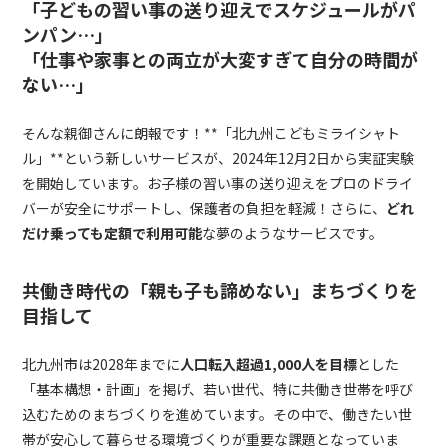
「子どもの習い事の送り迎えでスケジュールがパ
ンパン…」
「仕事や家事との両立が大変すぎて自分の時間が
ない…」
そんな親御さんに朗報です！**「北九州こどもミライシャト
ル」**という新しいサービスが、2024年12月2日から実証実験
を開始しています。お子様の習い事の送り迎えをプロのドライ
バーが安全にサポートし、保護者の負担を軽減！さらに、
どれ
だけ乗っても定額で利用可能
な夢のようなサービスです。
共働き時代の「親も子も諦めない」まちづくりを
目指して
北九州市は2028年までに
人口転入超過1,000人を目標
とした
「基本構想・計画」を掲げ、若い世代、特に共働き世帯を呼び
込むためのまちづくりを進めています。その中で、働きたい世
帯が安心して暮らせる環境づくりが重要な課題となっていま