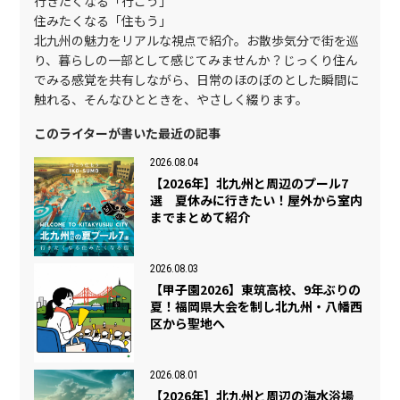
行きたくなる「行こう」
住みたくなる「住もう」
北九州の魅力をリアルな視点で紹介。お散歩気分で街を巡
り、暮らしの一部として感じてみませんか？じっくり住ん
でみる感覚を共有しながら、日常のほのぼのとした瞬間に
触れる、そんなひとときを、やさしく綴ります。
このライターが書いた最近の記事
2026.08.04
【2026年】北九州と周辺のプール7
選 夏休みに行きたい！屋外から室内
までまとめて紹介
2026.08.03
【甲子園2026】東筑高校、9年ぶりの
夏！福岡県大会を制し北九州・八幡西
区から聖地へ
2026.08.01
【2026年】北九州と周辺の海水浴場