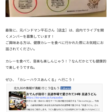
最後に、元バンドマン平石さん［店主］は、店内でライブを開
くメンバーを募集しています！
ご興味ある方は、健康カレーを食べに行かれた際にお気軽にお
話されてください。
カレーを食べて、音楽も楽しんじゃう！？なんだかとても健康的
で楽しそうですね。
ぜひ、「カレーハウスあんくる」へ行こう！
北九州の情報が満載 行こう住もう
7 Shares
おでんが目印！旦過市場で愛されて34年 旦過うどん
https://iko-sumo.jp/tangaudon
行きたい街・住みたい街をテーマに街の魅力を紹介する「iko-sumo.jp」。今回
は、小倉北区魚町にある北九州の台所の旦過市場で愛される「旦過うどん」さん
の魅力をご紹介します。うどん屋なのに入り口は完全におでん屋さんちなみにここ