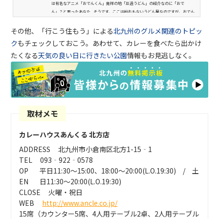
は有名なアニメ「おでんくん」発祥の地「旦過うどん」の紹介なのに「おで
ん」？と思ったあなた...そうです、ここは紛れもないうどん屋なのですが、おでん
のインパクトでついつい勘違いしてしまいます［笑］。昔ながらの落ち着いた雰
囲気に、おでんが凄くマッチして良い画ですね。観光客はみなさん写真...
その他、「行こう住もう」による
北九州のグルメ関連のトピッ
ク
もチェックしておこう。あわせて、カレーを食べたら出かけ
たくなる
天気の良い日に行きたい公園
情報もお見逃しなく。
取材メモ
カレーハウスあんくる 北方店
ADDRESS
北九州市小倉南区北方1-15‐1
TEL
093‐922‐0578
OP
平日11:30～15:00、18:00～20:00(L.O.19:30) / 土
EN
日11:30～20:00(L.O.19:30)
CLOSE
火曜・祝日
WEB
http://www.ancle.co.jp/
15席（カウンター5席、4人用テーブル2卓、2人用テーブル