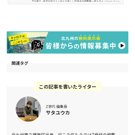
在を知り...未来を担う人へ伝える楽しい文房具の世界展～机上のイノベーション～
［2018/7/14（土）〜9/30（日）］まず向かったのは、JRスペースワールド駅から
徒歩１０分のアクセス良好な「北九州イノベーションギャラリー」。帰省の度、
いろいろな催し物を行っていて興味はあったのに...なかなか行く機...
関連タグ
この記事を書いたライター
Z世代 編集長
サタユウカ
北九州市八幡東区出身、行こう住もうではZ世代の編集