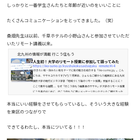
しっかりと一番学生さんたちと年齢が近いのをいいことに
たくさんコミュニケーションをとってきました。（笑）
桑畑先生は以前、千草ホテルの小野山さんと参加させていただ
いたリモート講義以来。
北九州の情報が満載 行こう住もう
人生初！大学のリモート授業に参加して語ってみた
https://iko-sumo.jp/kyushukokusaidaigaku_remote/#i-4
行きたい街・住みたい街をテーマに街の魅力を紹介する「iko-sumo.jp」。こん
にちは、ササキユウカです(^o^)/７月某日、ひょんなご縁から八幡東区にある九州
国際大学の現代ビジネス学部「地域づくり論のリモート授業」参加することに！
ここで素朴な疑問...、なぜ「行こう住もう編集長のササキ」が大学のリモート授業
に？今年のはじめに、行こう住もうに熱いメッセージをいただいたご縁がきっか
けでした。生まれ育った愛する我が故郷の八幡東区も、時の流れとともに元気が
なくなっているようでなんだか寂しく感じる日々。大好きな...
本当にいい経験をさせてもらっているし、そういう大きな経験
を東区のつながりで
できてるわたし、本当にツいてる！！！