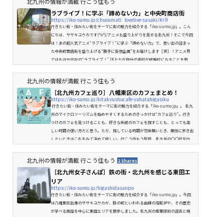
北九州の情報が満載 行こう住もう
ラブライブ！に学ぶ「諦めない力」と中央町商店街
https://iko-sumo.jp/chuoumati_lovelive-sasaki/#i-9
行きたい街・住みたい街をテーマに街の魅力を紹介する「iko-sumo.jp」。こん
にちは、ササキユウカです(^o^)/アニメも盛り上がりを見せる北九州！そこで今回
は！あの超人気アニメ“ラブライブ！”に学ぶ「諦めない力」で、思い出の詰まっ
た中央町商店街を盛り上げる“勝手に妄想企画”をお届けします［笑］！アニメ界
ではもはや伝説の“ラブライブ！”JKたちが自分の高校が統廃校になることを知
り、阻止するためにアイドル活動を始める涙なしでは見られないお話 一瞬で私は
このアニメに夢中に。だってこのアニメ、夢とか希望とか努力とか勇気...
北九州の情報が満載 行こう住もう
［北九州カフェ巡り］八幡東区のカフェまとめ！
https://iko-sumo.jp/kitakyushucafe-yahatahigasiku
行きたい街・住みたい街をテーマに街の魅力を紹介する「iko-sumo.jp」。 北九
州のマイクロツーリズムを始めやすくするためのきっかけは“カフェ巡り”。行き
つけのカフェを見つけることも、好きな系統のカフェを探すことも、とっても楽
しい時間の使い方だと思う。ただ、探している時間が勿体無いとき、無性に歩き出
したいときはこれをみて決めて欲しい。行こう住もう監修、北九州の〇〇区別カ
フェ巡り！おすすめカフェはもちろん、一軒でも『知らなかった！』を引き出す
ための記事にして行きたい。この記事は随時更新型にして行こ...
北九州の情報が満載 行こう住もう
2 Shares
［北九州女子さんぽ］鉄の街・北九州を感じる東田エ
リア
https://iko-sumo.jp/higashidasanpo
行きたい街・住みたい街をテーマに街の魅力を紹介する「iko-sumo.jp」。今回
は八幡東区出身のササキユウカが、鉄の町といわれる由縁の溶鉱炉や、その歴史
が学べる施設を中心に東田エリアを散歩しました。北九州の産業技術の過去と現