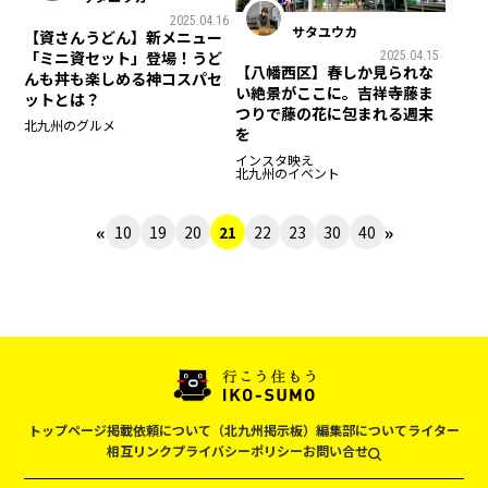
2025.04.16
サタユウカ
【資さんうどん】新メニュー
「ミニ資セット」登場！うど
2025.04.15
【八幡西区】春しか見られな
んも丼も楽しめる神コスパセ
い絶景がここに。吉祥寺藤ま
ットとは？
つりで藤の花に包まれる週末
北九州のグルメ
を
インスタ映え
北九州のイベント
«
»
10
19
20
21
22
23
30
40
トップページ
掲載依頼について（北九州掲示板）
編集部について
ライター
相互リンク
プライバシーポリシー
お問い合せ