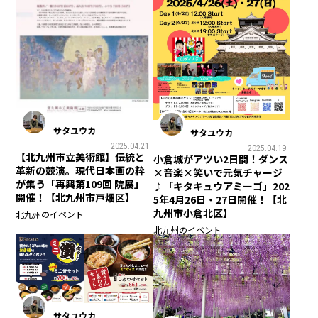
サタユウカ
サタユウカ
2025.04.21
2025.04.19
【北九州市立美術館】伝統と
小倉城がアツい2日間！ダンス
革新の競演。現代日本画の粋
×音楽×笑いで元気チャージ
が集う「再興第109回 院展」
♪「キタキュウアミーゴ」202
開催！【北九州市戸畑区】
5年4月26日・27日開催！【北
九州市小倉北区】
北九州のイベント
北九州のイベント
サタユウカ