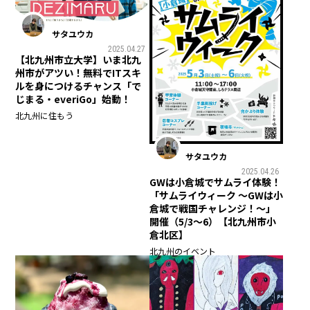
サタユウカ
2025.04.27
【北九州市立大学】いま北九
州市がアツい！無料でITスキ
ルを身につけるチャンス「で
じまる・everiGo」始動！
北九州に住もう
サタユウカ
2025.04.26
GWは小倉城でサムライ体験！
「サムライウィーク ～GWは小
倉城で戦国チャレンジ！～」
開催（5/3～6）【北九州市小
倉北区】
北九州のイベント