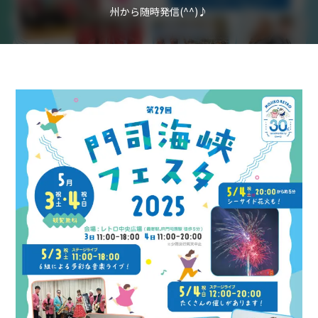
州から随時発信(^^)♪