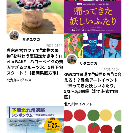
サタユウカ
2025.04.24
農家直営カフェで“本物の果
物”を味わう夏限定かき氷！H
ello BAKE｜ハローベイクの贅
サタユウカ
沢すぎるフルーツ氷、5月下旬
2025.04.24
スタート！【福岡県直方市】
GWは門司港で“妖怪たち”に会
える！？異色アートイベント
北九州のグルメ
「帰ってきた妖しいふたり」
5/3〜5/5開催【北九州市門司
区】
北九州のイベント