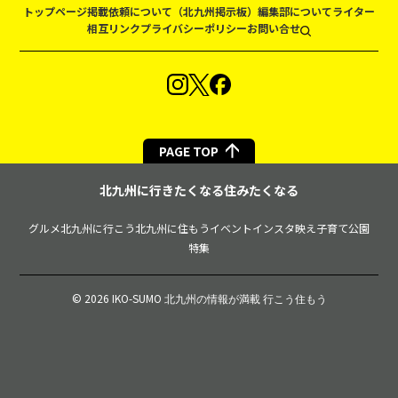
トップページ
掲載依頼について（北九州掲示板）
編集部について
ライター
相互リンク
プライバシーポリシー
お問い合せ
PAGE TOP
北九州に行きたくなる住みたくなる
グルメ
北九州に行こう
北九州に住もう
イベント
インスタ映え
子育て
公園
特集
© 2026 IKO-SUMO
北九州の情報が満載 行こう住もう