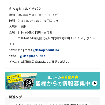
キタQカエルイチバ２
期間：2025年6月6日（金）・7日（土）
時間：各日 11:00～17:00 ※雨天決行
入場料： 無料
会場：
レトロの元祖 門司中央市場
〒801-0864 福岡県北九州市門司区老松町１−１１ および２－
１１
公式instagram：
@kitaqkaeruitiba
公式X：
@kitaqkaeruitiba
イベントの詳細は公式SNSにてご確認ください。
関連タグ