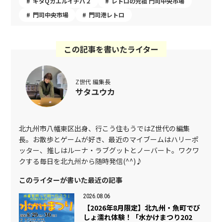
キタQカエルイチバ２
レトロの元祖 門司中央市場
門司中央市場
門司港レトロ
この記事を書いたライター
Z世代 編集長
サタユウカ
北九州市八幡東区出身、行こう住もうではZ世代の編集
長。お散歩とゲームが好き、最近のマイブームはハリーポ
ッター、推しはルーナ・ラブグットとノーバート。ワクワ
クする毎日を北九州から随時発信(^^)♪
このライターが書いた最近の記事
2026.08.06
【2026年8月限定】北九州・魚町でび
しょ濡れ体験！「水かけまつり202