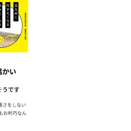
温かい
そうです
悪さをしない
もお利巧なん