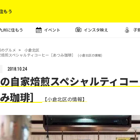
住もう
九州に住もう
イベント
インスタ映え
子
州のグルメ
小倉北区
家焙煎スペシャルティコーヒー［あつみ珈琲］
(小倉北区の情報)
2018.10.24
の自家焙煎スペシャルティコー
つみ珈琲］
【小倉北区の情報】