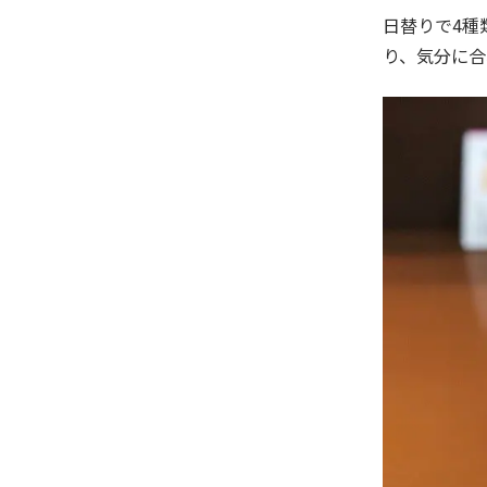
日替りで
4
種
り、気分に合