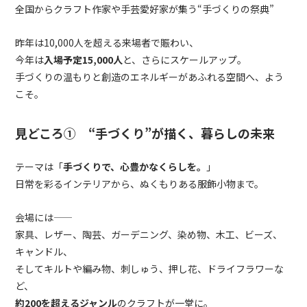
全国からクラフト作家や手芸愛好家が集う“手づくりの祭典”
昨年は10,000人を超える来場者で賑わい、
今年は
入場予定15,000人
と、さらにスケールアップ。
手づくりの温もりと創造のエネルギーがあふれる空間へ、よう
こそ。
見どころ① “手づくり”が描く、暮らしの未来
テーマは「
手づくりで、心豊かなくらしを。
」
日常を彩るインテリアから、ぬくもりある服飾小物まで。
会場には――
家具、レザー、陶芸、ガーデニング、染め物、木工、ビーズ、
キャンドル、
そしてキルトや編み物、刺しゅう、押し花、ドライフラワーな
ど、
約200を超えるジャンル
のクラフトが一堂に。