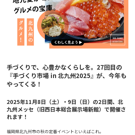
手づくりで、心豊かなくらしを。
27回目の
『手づくり市場 in 北九州2025』が、今年も
やってくる！
2025
年
11
月
8
日（土）・
9
日（日）の
2
日間、北
九州メッセ（旧西日本総合展示場新館）で開催さ
れます！
福岡県北九州市の秋の定番イベントといえばこれ。