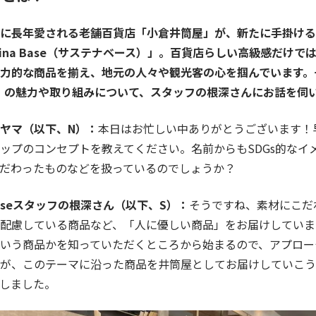
に長年愛される老舗百貨店「小倉井筒屋」が、新たに手掛ける
taina Base（サステナベース）」。百貨店らしい高級感だけで
力的な商品を揃え、地元の人々や観光客の心を掴んでいます。そ
Base」の魅力や取り組みについて、スタッフの根深さんにお話を伺
ヤマ（以下、N）：
本日はお忙しい中ありがとうございます！
ップのコンセプトを教えてください。名前からもSDGs的なイ
だわったものなどを扱っているのでしょうか？
 Baseスタッフの
根深
さん（以下、S）：
そうですね、素材にこだ
配慮している商品
など
、「人に優しい商品」をお届けしていま
いう商品かを知って
いただく
ところから始まるので、アプロー
が
、このテーマに沿った商品を井筒屋としてお届けしていこう、
しました。