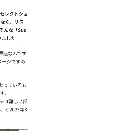
セレクトショ
はなく、サス
んな「Sus
いました。
早速なんです
メージですの
わって
い
るも
す。
チは難しい部
と2023年3