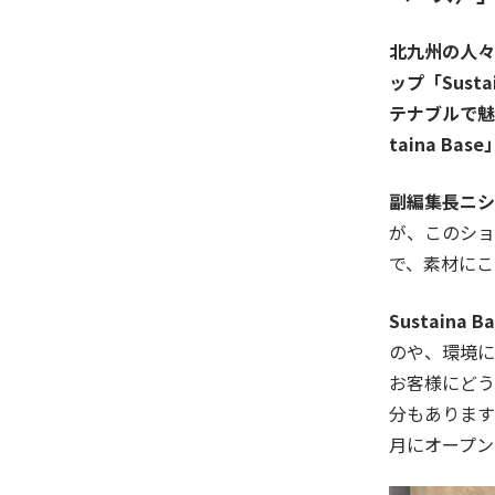
北九州の人々
ップ「Sus
テナブルで魅
taina 
副編集長ニシ
が、このショ
で、素材にこ
Sustaina
の
や
、環境に
お客様にどう
分
もあります
月
にオープン