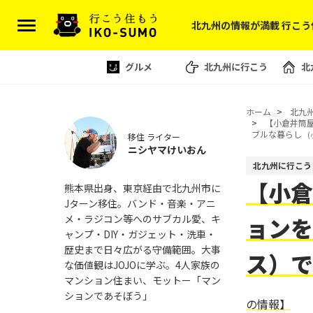
北九州の情報が満載 行こう
グルメ
北九州に行こう
北
ホーム
北九
【小倉井筒屋
ブルな暮らし
移住 ライター
ニシヤマけいおん
北九州に行こう
【小倉
熊本県出身、東京経由で北九州市に
Jターン移住。バンド・音楽・アニ
メ・ラジコン等へのサブカル愛、キ
ョンを
ャンプ・DIY・ガジェット・洗車・
歴史まで日々広がる守備範囲。大事
ス）
な価値観はJOJOに学ぶ。4人家族の
マンション住まい、モットー「マン
ションであそぼう」
の情報】