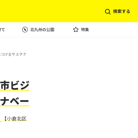
検索する
育て
北九州の公園
特集
で見つけるサステナ
市ビジ
テナベー
し
【小倉北区