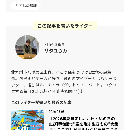
すしの都課
この記事を書いたライター
Z世代 編集長
サタユウカ
北九州市八幡東区出身、行こう住もうではZ世代の編集
長。お散歩とゲームが好き、最近のマイブームはハリーポ
ッター、推しはルーナ・ラブグットとノーバート。ワクワ
クする毎日を北九州から随時発信(^^)♪
このライターが書いた最近の記事
2026.08.08
【2026年夏限定】北九州・いのちの
たび博物館で“空を飛ぶ生きもの”大集
合！ここでしか見られない翼竜に会え