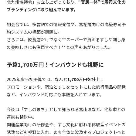
北九州協議会」も立ち上がっており、
“官民一体”で寿司文化の
ブランディングに取り組んでいます。
初会合では、多言語での情報発信や、富裕層向けの高級寿司予
約システムの構築が話題に。
さらには、飲食店だけでなく**スーパーで買えるすしや刺し身
の美味しさにも注目すべき！**との声もあがりました。
予算1,700万円！インバウンドも視野に
2025年度当初予算では、なんと
1,700万円を計上！
プロモーションや、宿泊とすしをセットにした旅行商品の開発
など、インバウンド対応にも本腰を入れています。
今後は「すしのまち」として知られる富山県など、他都市との
連携も検討中。
関連産業向けの研修会や、すし文化に触れる体験型イベントの
誘致なども視野に入れ、まち全体に波及するプロジェクトへと