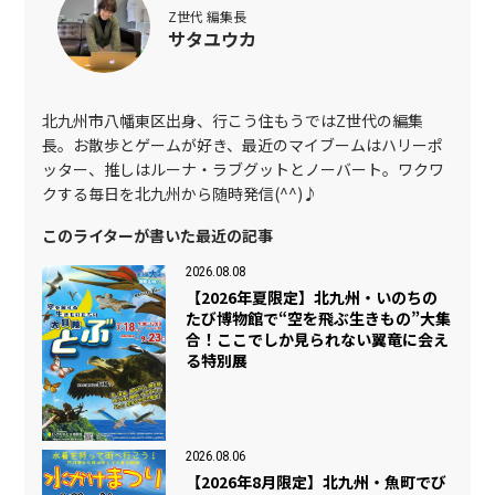
Z世代 編集長
サタユウカ
北九州市八幡東区出身、行こう住もうではZ世代の編集
長。お散歩とゲームが好き、最近のマイブームはハリーポ
ッター、推しはルーナ・ラブグットとノーバート。ワクワ
クする毎日を北九州から随時発信(^^)♪
このライターが書いた最近の記事
2026.08.08
【2026年夏限定】北九州・いのちの
たび博物館で“空を飛ぶ生きもの”大集
合！ここでしか見られない翼竜に会え
る特別展
2026.08.06
【2026年8月限定】北九州・魚町でび