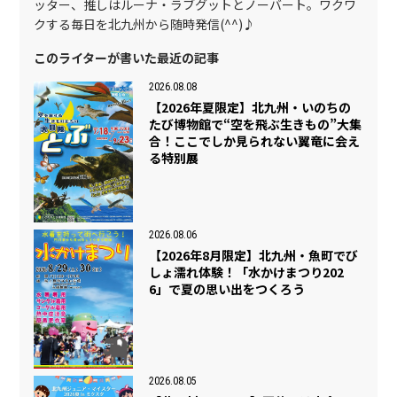
ッター、推しはルーナ・ラブグットとノーバート。ワクワ
クする毎日を北九州から随時発信(^^)♪
このライターが書いた最近の記事
2026.08.08
【2026年夏限定】北九州・いのちの
たび博物館で“空を飛ぶ生きもの”大集
合！ここでしか見られない翼竜に会え
る特別展
2026.08.06
【2026年8月限定】北九州・魚町でび
しょ濡れ体験！「水かけまつり202
6」で夏の思い出をつくろう
2026.08.05