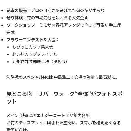
花束の販売
：プロの目利きで選ばれた旬の花がずらり
せり体験
：花の市場気分を味わえる人気企画
ワークショップ
：
ミモザ×春花アレンジ
で今っぽ可愛い手土産
完成
フラワーコンテスト＆大会
：
ちびっこカップ県大会
北九州カップファイナル
九州花卉装飾選手権（決勝戦）
決勝戦の
スペシャルMCは 中島浩二
！会場の熱量も最高潮に。
見どころ②｜リバーウォーク“全体”がフォトスポ
ット
メイン会場は
1F エナジーコート
ほか館内各所。
お花のディスプレイに囲まれた空間は、
スマホを構えたくなる
瞬間だらけ
。