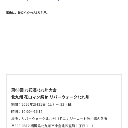
画像は、告知イメージより引用。
第63回 九花連北九州大会
北九州 花ロマン祭 in リバーウォーク北九州
期間：2026年2月21日（土）〜 22（日）
時間：10:00～16:15
場所：リバーウォーク北九州
１F エナジーコート他／館内各所
〒803-0812 福岡県北九州市小倉北区室町１丁目１−１