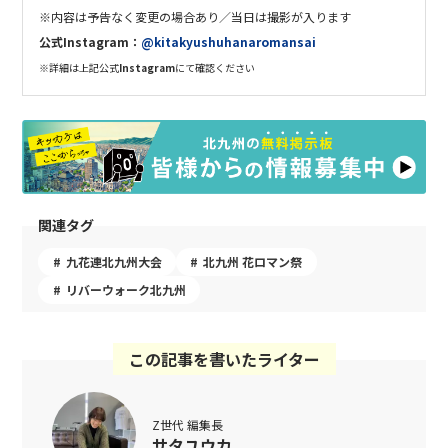
※内容は予告なく変更の場合あり／当日は撮影が入ります
公式
Instagram
：
@
kitakyushuhanaromansai
※詳細は上記公式
Instagram
にて確認ください
関連タグ
九花連北九州大会
北九州 花ロマン祭
リバーウォーク北九州
この記事を書いたライター
Z世代 編集長
サタユウカ