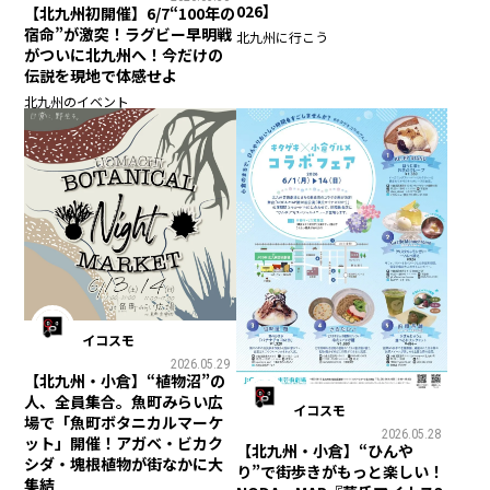
026】
【北九州初開催】6/7“100年の
宿命”が激突！ラグビー早明戦
北九州に行こう
がついに北九州へ！今だけの
伝説を現地で体感せよ
北九州のイベント
イコスモ
2026.05.29
【北九州・小倉】“植物沼”の
人、全員集合。魚町みらい広
イコスモ
場で「魚町ボタニカルマーケ
2026.05.28
ット」開催！アガベ・ビカク
【北九州・小倉】“ひんや
シダ・塊根植物が街なかに大
り”で街歩きがもっと楽しい！
集結