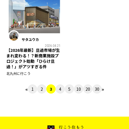
サタユウカ
2026.04.21
【2026年最新】旦過市場が生
まれ変わる！？新商業施設プ
ロジェクト始動「ひらけ旦
過！」がアツすぎる件
北九州に行こう
«
»
1
2
3
4
5
10
20
30