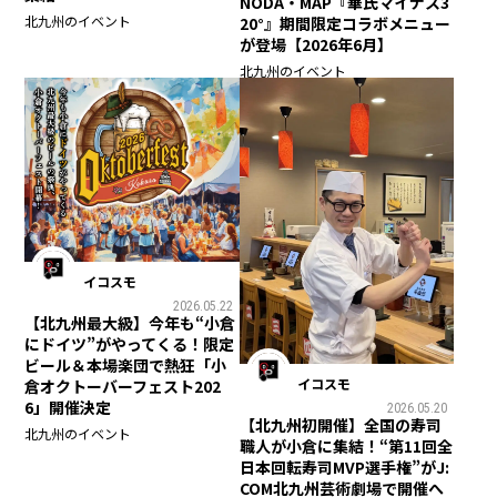
NODA・MAP『華氏マイナス3
北九州のイベント
20°』期間限定コラボメニュー
が登場【2026年6月】
北九州のイベント
イコスモ
2026.05.22
【北九州最大級】今年も“小倉
にドイツ”がやってくる！限定
ビール＆本場楽団で熱狂「小
イコスモ
倉オクトーバーフェスト202
6」開催決定
2026.05.20
【北九州初開催】全国の寿司
北九州のイベント
職人が小倉に集結！“第11回全
日本回転寿司MVP選手権”がJ:
COM北九州芸術劇場で開催へ