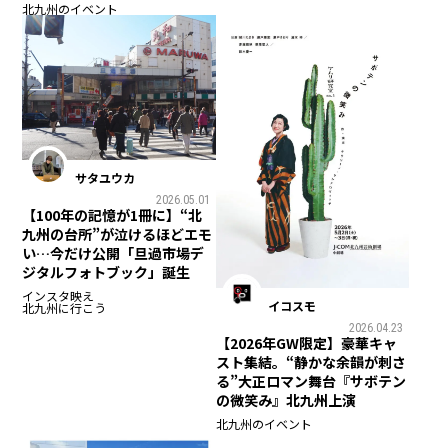
北九州のイベント
サタユウカ
2026.05.01
【100年の記憶が1冊に】“北
九州の台所”が泣けるほどエモ
い…今だけ公開「旦過市場デ
ジタルフォトブック」誕生
インスタ映え
イコスモ
北九州に行こう
2026.04.23
【2026年GW限定】豪華キャ
スト集結。“静かな余韻が刺さ
る”大正ロマン舞台『サボテン
の微笑み』北九州上演
北九州のイベント