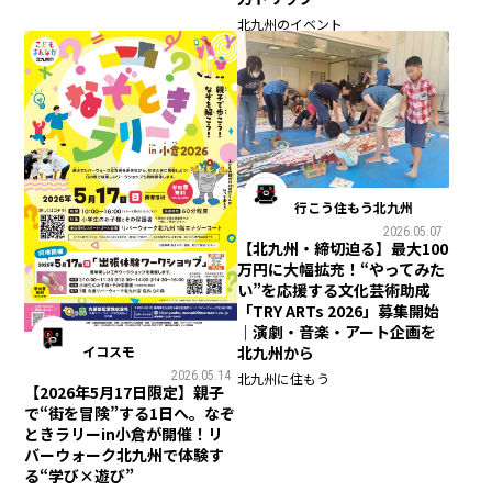
北九州のイベント
行こう住もう北九州
2026.05.07
【北九州・締切迫る】最大100
万円に大幅拡充！“やってみた
い”を応援する文化芸術助成
「TRY ARTs 2026」募集開始
｜演劇・音楽・アート企画を
イコスモ
北九州から
2026.05.14
北九州に住もう
【2026年5月17日限定】親子
で“街を冒険”する1日へ。なぞ
ときラリーin小倉が開催！リ
バーウォーク北九州で体験す
る“学び×遊び”