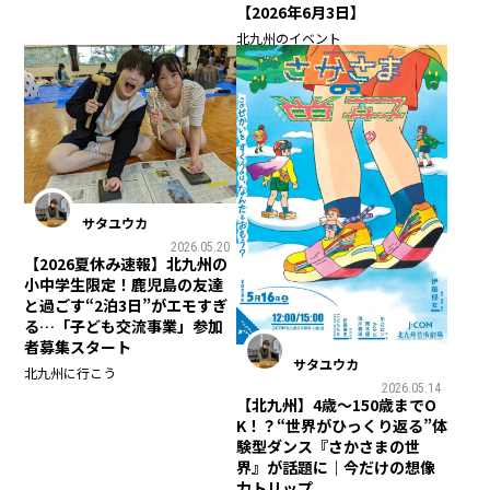
【2026年6月3日】
北九州のイベント
サタユウカ
2026.05.20
【2026夏休み速報】北九州の
小中学生限定！鹿児島の友達
と過ごす“2泊3日”がエモすぎ
る…「子ども交流事業」参加
者募集スタート
サタユウカ
北九州に行こう
2026.05.14
【北九州】4歳〜150歳までO
K！？“世界がひっくり返る”体
験型ダンス『さかさまの世
界』が話題に｜今だけの想像
力トリップ