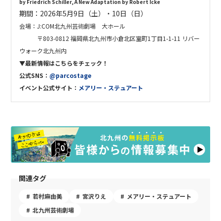
by Friedrich Schiller, A New Adaptation by Robert Icke
期間：
2026年5月9日（土）・10日（日）
会場：J:COM
北九州芸術劇場 大ホール
〒803-0812 福岡県北九州市小倉北区室町1丁目1-1-11 リバー
ウォーク北九州内
▼最新情報はこちらをチェック！
公式SNS：
@parcostage
イベント公式
サイト：
メアリー・ステュアート
関連タグ
若村麻由美
宮沢りえ
メアリー・ステュアート
北九州芸術劇場