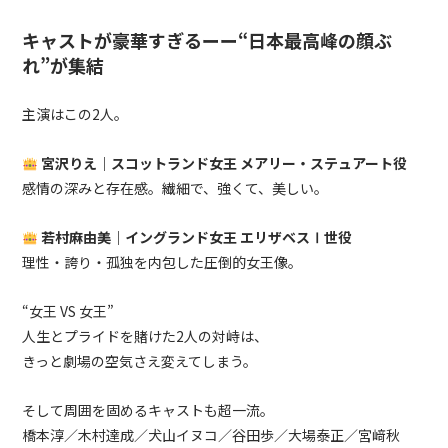
キャストが豪華すぎるーー“日本最高峰の顔ぶ
れ”が集結
主演はこの2人。
宮沢りえ｜スコットランド女王 メアリー・ステュアート役
感情の深みと存在感。繊細で、強くて、美しい。
若村麻由美｜イングランド女王 エリザベスⅠ世役
理性・誇り・孤独を内包した圧倒的女王像。
“女王 VS 女王”
人生とプライドを賭けた2人の対峙は、
きっと劇場の空気さえ変えてしまう。
そして周囲を固めるキャストも超一流。
橋本淳／木村達成／犬山イヌコ／谷田歩／大場泰正／宮﨑秋