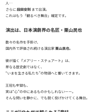
人…
さらに
段田安則
まで出演。
これはもう「観るべき舞台」確定です。
演出は、日本演劇界の名匠・栗山民也
数々の名作を手掛け、
国内外で評価され続ける演出家
栗山民也
。
彼が描く『メアリー・ステュアート』は、
単なる歴史劇ではなく、
“いまを生きる私たち”の物語へと響いてきます。
王冠も牢獄も、
実は“心”の中にあるものかもしれないーー。
そんな問いを静かに、でも鋭く投げかけてくる舞台。