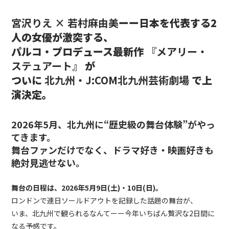
宮沢りえ × 若村麻由美
ーー日本を代表する2
人の女優が激突する、
パルコ・プロデュース最新作
『メアリー・
ステュアート』
が
ついに
北九州・J:COM北九州芸術劇場
で上
演決定。
2026年5月、北九州に“歴史級の舞台体験”がやっ
てきます。
舞台ファンだけでなく、ドラマ好き・映画好きも
絶対見逃せない。
舞台の日程は、
2026
年
5
月
9
日
(
土
)
・
10
日
(
日
)
。
ロンドンで連日ソールドアウトを記録した話題の舞台が、
いま、北九州で観られるなんてーー今年いちばん贅沢な
2
日間に
なる予感です。