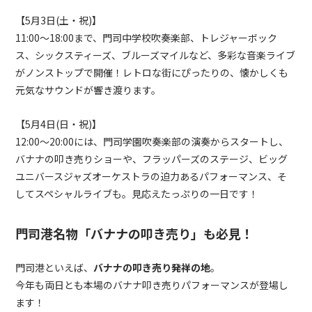
【5月3日(土・祝)】
11:00〜18:00まで、門司中学校吹奏楽部、トレジャーボック
ス、シックスティーズ、ブルーズマイルなど、多彩な音楽ライブ
がノンストップで開催！レトロな街にぴったりの、懐かしくも
元気なサウンドが響き渡ります。
【5月4日(日・祝)】
12:00〜20:00には、門司学園吹奏楽部の演奏からスタートし、
バナナの叩き売りショーや、フラッパーズのステージ、ビッグ
ユニバースジャズオーケストラの迫力あるパフォーマンス、そ
してスペシャルライブも。見応えたっぷりの一日です！
門司港名物「バナナの叩き売り」も必見！
門司港といえば、
バナナの叩き売り発祥の地
。
今年も両日とも本場のバナナ叩き売りパフォーマンスが登場し
ます！