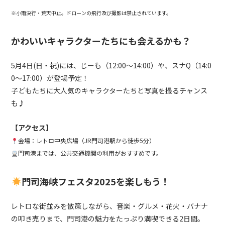
※小雨決行・荒天中止。ドローンの飛行及び撮影は禁止されています。
かわいいキャラクターたちにも会えるかも？
5月4日(日・祝)には、じーも（12:00〜14:00）や、スナQ（14:0
0〜17:00）が登場予定！
子どもたちに大人気のキャラクターたちと写真を撮るチャンス
も♪
【アクセス】
会場：レトロ中央広場（JR門司港駅から徒歩5分）
門司港までは、公共交通機関の利用がおすすめです。
門司海峡フェスタ2025を楽しもう！
レトロな街並みを散策しながら、音楽・グルメ・花火・バナナ
の叩き売りまで、門司港の魅力をたっぷり満喫できる
2
日間。