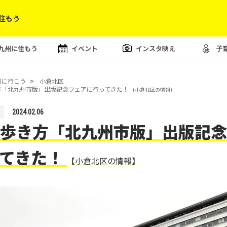
住もう
九州に住もう
イベント
インスタ映え
子
州に行こう
小倉北区
方「北九州市版」出版記念フェアに行ってきた！
(小倉北区の情報)
2024.02.06
歩き方「北九州市版」出版記念
ってきた！
【小倉北区の情報】