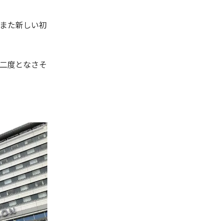
また新しい初
二度となさそ