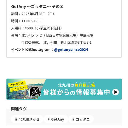
GetAny 〜ゴッタニ〜 その３
期間：
2026年6月28日（日）
時間：11:00～17:00
入場料：
¥500（小学生以下無料）
会場：北九州メッセ（旧
西日本総合展示場
）
中展示場
〒802-0001 北九州市小倉北区浅野3丁目7-1
イベント公式Instagram：
@getanysince2024
関連タグ
北九州メッセ
GetAny
ゴッタニ