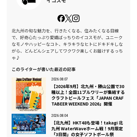
イコスモ
北九州の旬な魅力を、行きたくなる、住みたくなる目線
で、好奇心たっぷり愛嬌ばっちりのイコスモが、ユニーク
なモノやハッピーなコト、キラキラなヒトにドキドキしな
がら、どんどんシェアしてワクワク楽しくお届けするっち
ゃ♪
このライターが書いた最近の記事
2026.08.07
【2026年9月】北九州・勝山公園で30
種以上！全国11ブルワリーが集結する
クラフトビールフェス「JAPAN CRAF
TABEER WEEKEND 2026」開催
2026.08.04
【北九州】HKT48も登場！takagi 北
九州 WaterWaveホーム戦！9月限定
「3日間」の女子ソフトボール祭