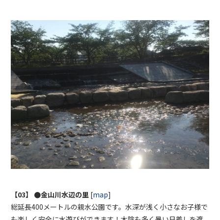
【03】 ●金山川水辺の里
[
map
]
総延長400メートルの親水公園です。水深が浅く小さなお子様で
も楽しく安全に水遊びができます！木陰も多く暑い日差しを遮