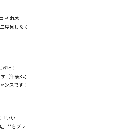
コ それネ
二度見したく
に登場！
す（午後3時
ャンスです！
に「いい
」**をプレ