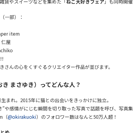
雑貨やスイーツなどを集めた「
ねこ大好きフェア
」も同時開催
（一部）：
per item
 仁屋
achiko
!!
きさんの心をくすぐるクリエイター作品が並びます。
おき まさゆき）ってどんな人？
庫県生まれ。2015年に猫との出会いをきっかけに独立。
さ”や感情がにじむ瞬間を切り取った写真で話題を呼び、写真
am（
@okirakuoki
）のフォロワー数はなんと50万人超！
とめ