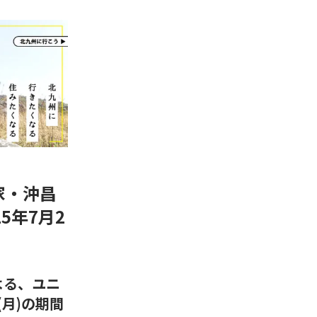
家・沖昌
5年7月2
よる、ユニ
日(月)の期間