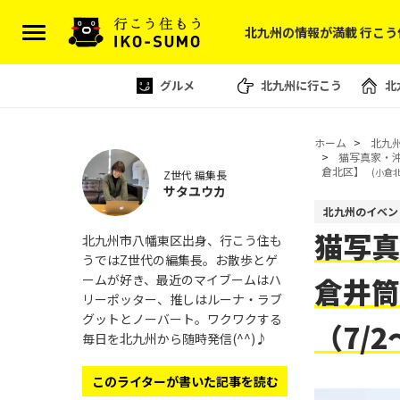
北九州の情報が満載 行こう
グルメ
北九州に行こう
北
ホーム
北九
猫写真家・
倉北区】
(小倉
Z世代 編集長
サタユウカ
北九州のイベン
猫写真
北九州市八幡東区出身、行こう住も
うではZ世代の編集長。お散歩とゲ
ームが好き、最近のマイブームはハ
倉井筒
リーポッター、推しはルーナ・ラブ
グットとノーバート。ワクワクする
（7/
毎日を北九州から随時発信(^^)♪
このライターが書いた記事を読む