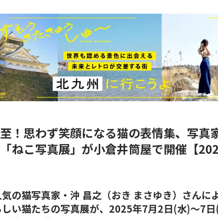
至！思わず笑顔になる猫の表情集
、
写真
「ねこ写真展」が小倉井筒屋で開催【202
】
人気の猫写真家・
沖 昌之（おき まさゆき）さん
に
らしい猫たちの写真展が、
2025年7月2日(水)〜7