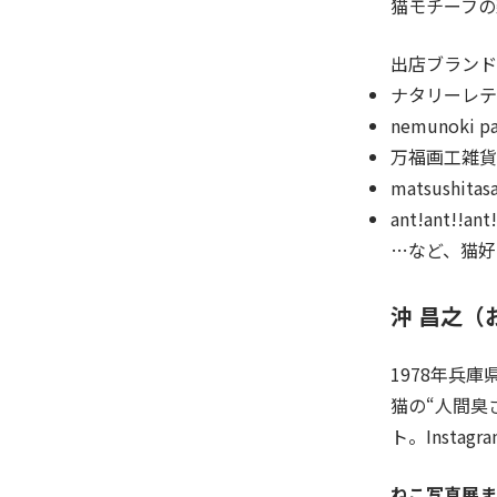
猫モチーフの
出店ブランド
ナタリーレテ
nemunoki pa
万福画工雑貨
matsushitas
ant!ant!!ant!
…など、猫好
沖 昌之（
1978年兵
猫の“人間臭
ト。Instagr
ねこ写真展ま