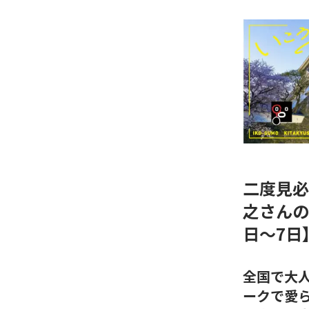
二度見必
之さんの
日〜7日
全国で大
ークで愛