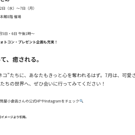
月2日（水）～7日（月）
本館8階 催場
月5日・6日 午後1時〜
ォトコン・プレゼント企画も充実！
って、癒される。
ネコ”たちに、あなたもきっと心を奪われるはず。
7
月は、可愛
たちの世界へ、ぜひ会いに行ってみてください！
筒屋小倉店さんの公式HPや
Instagram
をチェック
知イメージより引用。