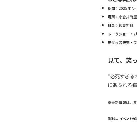
期間
：2025年7
場所
：小倉井筒屋
料金
：観覧無料
トークショー
：7
猫グッズ販売・フ
見て、笑
“必死すぎる
にあふれる猫
※
最新情報は、井
画像は、イベント告