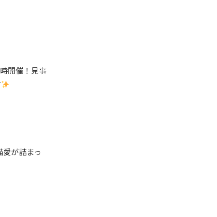
時開催！見事
す
猫愛が詰まっ