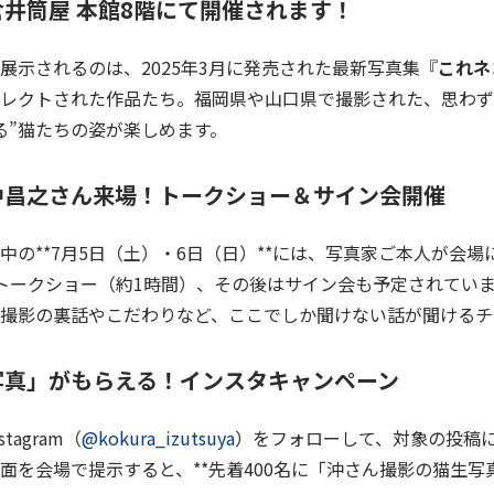
井筒屋 本館8階
にて開催されます！
展示されるのは、2025年3月に発売された最新写真集『
これネ
レクトされた作品たち。福岡県や山口県で撮影された、思わず
る”猫たちの姿が楽しめます。
沖昌之さん来場！トークショー＆サイン会開催
中の**7月5日（土）・6日（日）**には、写真家ご本人が会場
トークショー（約1時間）、その後はサイン会も予定されていま
撮影の裏話やこだわりなど、ここでしか聞けない話が聞けるチ
写真」がもらえる
！
インスタキャンペーン
tagram（
@kokura_izutsuya
）をフォローして、対象の投稿
面を会場で提示すると、**先着400名に「沖さん撮影の猫生写真