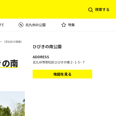
検索する
育て
北九州の公園
特集
〜
(若松区の情報)
ひびきの南公園
ADDRESS
きの南
北九州市若松区ひびきの南２-１５−７
地図を見る