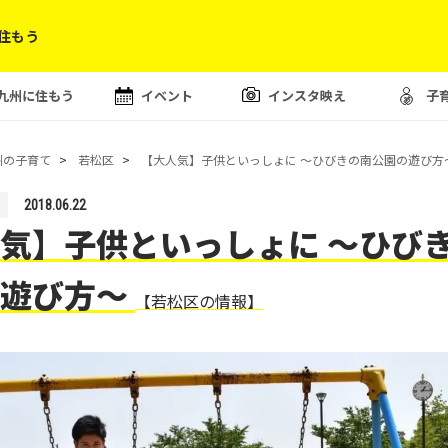
住もう
九州に住もう
イベント
インスタ映え
子
州の子育て
若松区
【大人気】子供といっしょに 〜ひびきの南公園の遊び方
2018.06.22
気】子供といっしょに 〜ひび
の遊び方〜
【若松区の情報】