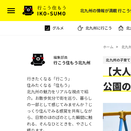
北九州の情報が満載 行こう
グルメ
北九州に行こう
北
ホーム
北九
編集部員
北九州の子育て
行こう住もう北九州
【大人
行きたくなる「行こう」
公園
住みたくなる「住もう」
北九州の魅力をリアルな視点で紹
介。お散歩気分で街を巡り、暮らし
の一部として感じてみませんか？じ
っくり住んでみる感覚を共有しなが
ら、日常のほのぼのとした瞬間に触
れる、そんなひとときを、やさしく
綴ります。