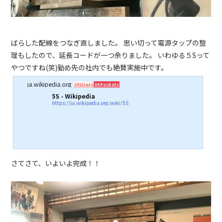
ばらした配線をつなぎ直しました。 思い切って電源タップの整
理もしたので、延長コードが一つ余りました。 いわゆる５Sって
やつですね(笑)勤め先の社内でも絶賛実施中です。
ja.wikipedia.org
24 Users
34 Pockets
5S - Wikipedia
https://ja.wikipedia.org/wiki/5S
さてさて、いよいよ完成！！