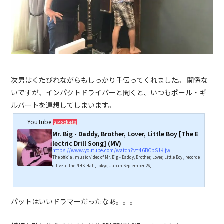
次男はくたびれながらもしっかり手伝ってくれました。 関係な
いですが、インパクトドライバーと聞くと、いつもポール・ギ
ルバートを連想してしまいます。
YouTube
2 Pockets
Mr. Big - Daddy, Brother, Lover, Little Boy [The E
lectric Drill Song] (MV)
https://www.youtube.com/watch?v=46BCpSJKIjw
The official music video of Mr. Big - Daddy, Brother, Lover, Little Boy , recorde
d live at the NHK Hall, Tokyo, Japan September 26, ...
パットはいいドラマーだったなあ。。。