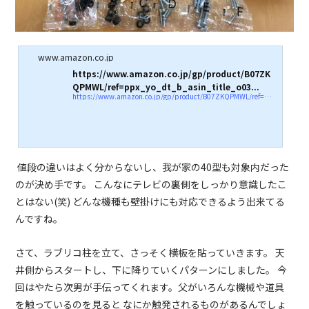
www.amazon.co.jp
https://www.amazon.co.jp/gp/product/B07ZK
QPMWL/ref=ppx_yo_dt_b_asin_title_o03...
https://www.amazon.co.jp/gp/product/B07ZKQPMWL/ref=ppx_yo_dt_b_asin_title_o03_s00?ie=UTF8&#038;psc=1
値段の違いはよく分からないし、我が家の40型も対象内だった
のが決め手です。 こんなにテレビの裏側をしっかり意識したこ
とはない(笑) どんな機種も壁掛けにも対応できるよう出来てる
んですね。
さて、ラブリコ柱を立て、さっそく横板を貼っていきます。 天
井側からスタートし、下に降りていくパターンにしました。 今
回はやたら次男が手伝ってくれます。父がいろんな機械や道具
を触っているのを見ると なにか触発されるものがあるんでしょ