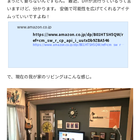
まったく要らないんですもん。 最近、DIYが流行っているって言
いますけど、分かります。 安価で可能性を広げてくれるアイテ
ムっていいですよね！
www.amazon.co.jp
https://www.amazon.co.jp/dp/B01HTSH5QW/r
ef=cm_sw_r_cp_api_i_uutxDb9ZBA546
https://www.amazon.co.jp/dp/B01HTSH5QW/ref=cm_sw_r_cp_api_i_uutxDb9ZBA546
で、現在の我が家のリビングはこんな感じ。