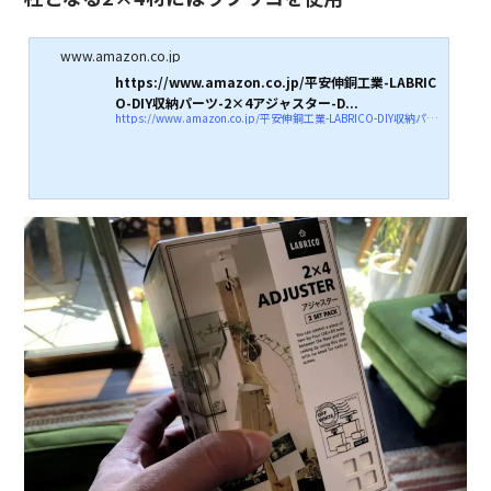
www.amazon.co.jp
https://www.amazon.co.jp/平安伸銅工業-LABRIC
O-DIY収納パーツ-2×4アジャスター-D...
https://www.amazon.co.jp/平安伸銅工業-LABRICO-DIY収納パーツ-2×4アジャスター-DXO-1/dp/B01HTRVZ0A/ref=sr_1_1_sspa?__mk_ja_JP=カタカナ&amp;#038;#038;dchild=1&amp;#038;#038;keywords=ラブリコ&amp;#038;#038;qid=1588570045&amp;#038;#038;sr=8-1-spons&amp;#038;#038;psc=1&amp;#038;#038;spLa=ZW5jcnlwdGVkUXVhbGlmaWVyPUFaWTRTU1lLUU5GS1YmZW5jcnlwdGVkSWQ9QTAzOTUxMTcyTzRXTkFRSjZFVjNVJmVuY3J5cHRlZEFkSWQ9QThRMVM0NkFZQUhVNSZ3aWRnZXROYW1lPXNwX2F0ZiZhY3Rpb249Y2xpY2tSZWRpcmVjdCZkb05vdExvZ0NsaWNrPXRydWU=