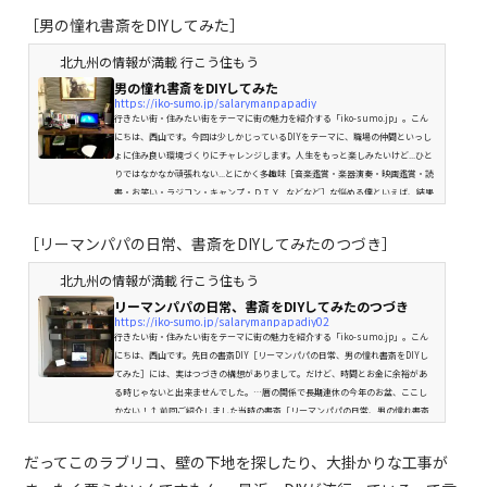
［男の憧れ書斎をDIYしてみた］
北九州の情報が満載 行こう住もう
男の憧れ書斎をDIYしてみた
https://iko-sumo.jp/salarymanpapadiy
行きたい街・住みたい街をテーマに街の魅力を紹介する「iko-sumo.jp」。こん
にちは、西山です。今回は少しかじっているDIYをテーマに、職場の仲間といっし
ょに住み良い環境づくりにチャレンジします。人生をもっと楽しみたいけど...ひと
りではなかなか頑張れない...とにかく多趣味［音楽鑑賞・楽器演奏・映画鑑賞・読
書・お笑い・ラジコン・キャンプ・ＤＩＹ...などなど］な悩める僕といえば、結果
どれも中途半端で浅〜い部分しか踏み込んでいないので飽きたらハイッ次！って
なもんで、一向に上達の兆しは見えない。そんなある日...思...
［リーマンパパの日常、書斎をDIYしてみたのつづき］
北九州の情報が満載 行こう住もう
リーマンパパの日常、書斎をDIYしてみたのつづき
https://iko-sumo.jp/salarymanpapadiy02
行きたい街・住みたい街をテーマに街の魅力を紹介する「iko-sumo.jp」。こん
にちは、西山です。先日の書斎DIY［リーマンパパの日常、男の憧れ書斎をDIYし
てみた］には、実はつづきの構想がありまして。だけど、時間とお金に余裕があ
る時じゃないと出来ませんでした。…暦の関係で長期連休の今年のお盆、ここし
かない！↑ 前回ご紹介しました当時の書斎［リーマンパパの日常、男の憧れ書斎
をDIYしてみた］ここに！実は！！棚をつけたいと思っていました！！！ホームセ
ンターで必死に安い板を探すはっきり言って、板の種類や厚みは全く分か...
だってこのラブリコ、壁の下地を探したり、大掛かりな工事が