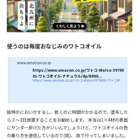
使うのは毎度おなじみのワトコオイル
www.amazon.co.jp
https://www.amazon.co.jp/ワトコ-Watco-59790
01-ワトコオイル-ナチュラル/dp/B00G...
https://www.amazon.co.jp/ワトコ-Watco-5979001-ワトコオイル-ナチュラル/dp/B00GWBQT7E?th=1
独特のにおいがするし、乾くのに時間がかかるので、塗布した
ら２～3日放置することをお勧めします。 本当は1×4材の表面
にサンダー掛けた方がいいんでしょうけど、ワトコオイルの色
の乗り方を過信しているので(笑)、 直で行ってしまいました。