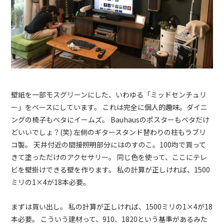
壁紙を一部モスグリーンにした、いわゆる「ミッドセンチュリ
ー」をベースにしています。 これは完全に個人的趣味。ダイニ
ングの椅子もベタにイームズ。 Bauhausのポスターもベタだけ
どいいでしょ？(笑) 左側のギタースタンド替わりの柱もラブリ
コ製。 天井付近の間接照明部分にはのすのこ。100均で買って
きて塗っただけのアクセサリー。 同じ色を使って、ここにテレ
ビを壁掛けできる壁を作ります。 私の計算が正しければ、1500
ミリの1×4が18本必要。
まずは買い出し。 私の計算が正しければ、1500ミリの1×4が18
本必要。 こういう建材って、910、1820という基準があるみた