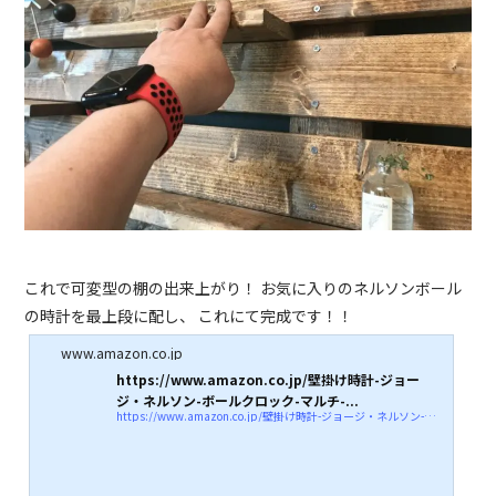
これで可変型の棚の出来上がり！ お気に入りのネルソンボール
の時計を最上段に配し、 これにて完成です！！
www.amazon.co.jp
https://www.amazon.co.jp/壁掛け時計-ジョー
ジ・ネルソン-ボールクロック-マルチ-...
https://www.amazon.co.jp/壁掛け時計-ジョージ・ネルソン-ボールクロック-マルチ-51920073/dp/B003J9WCTG