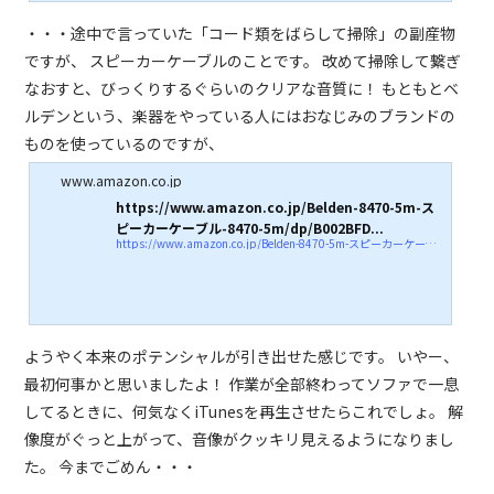
・・・途中で言っていた「コード類をばらして掃除」の副産物
ですが、 スピーカーケーブルのことです。 改めて掃除して繋ぎ
なおすと、びっくりするぐらいのクリアな音質に！ もともとベ
ルデンという、楽器をやっている人にはおなじみのブランドの
ものを使っているのですが、
www.amazon.co.jp
https://www.amazon.co.jp/Belden-8470-5m-ス
ピーカーケーブル-8470-5m/dp/B002BFD...
https://www.amazon.co.jp/Belden-8470-5m-スピーカーケーブル-8470-5m/dp/B002BFDZE0/ref=sr_1_6?__mk_ja_JP=カタカナ&amp;#038;#038;crid=15LCO9F8K9I06&amp;#038;#038;dchild=1&amp;#038;#038;keywords=ベルデン+スピーカーケーブル&amp;#038;#038;qid=1588572758&amp;#038;#038;s=electronics&amp;#038;#038;sprefix=ベルデン ,aps,268&amp;#038;#038;sr=1-6
ようやく本来のポテンシャルが引き出せた感じです。 いやー、
最初何事かと思いましたよ！ 作業が全部終わってソファで一息
してるときに、何気なくiTunesを再生させたらこれでしょ。 解
像度がぐっと上がって、音像がクッキリ見えるようになりまし
た。 今までごめん・・・