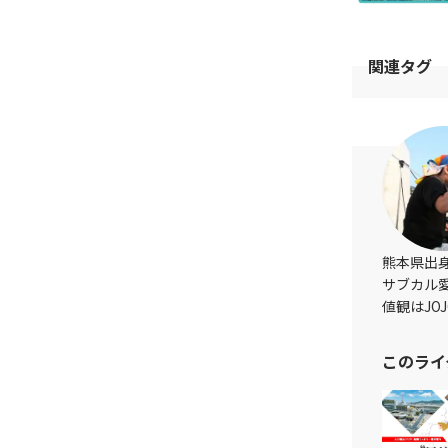
関連タグ
熊本県出
サブカル
値観はJ
このライ