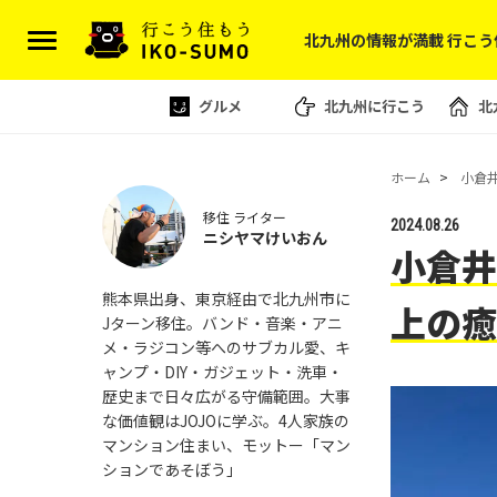
北九州の情報が満載 行こう
グルメ
北九州に行こう
北
ホーム
小倉
移住 ライター
2024.08.26
ニシヤマけいおん
小倉井
熊本県出身、東京経由で北九州市に
上の癒
Jターン移住。バンド・音楽・アニ
メ・ラジコン等へのサブカル愛、キ
ャンプ・DIY・ガジェット・洗車・
歴史まで日々広がる守備範囲。大事
な価値観はJOJOに学ぶ。4人家族の
マンション住まい、モットー「マン
ションであそぼう」