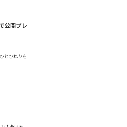
で公開ブレ
ひとひねりを
う北九州
#
み