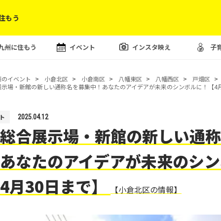
住もう
九州に住もう
イベント
インスタ映え
子
州のイベント
小倉北区
小倉南区
八幡東区
八幡西区
戸畑区
展示場・新館の新しい通称名を募集中！あなたのアイデアが未来のシンボルに！【4月
ト
2025.04.12
総合展示場・新館の新しい通称
あなたのアイデアが未来のシン
4月30日まで】
【小倉北区の情報】