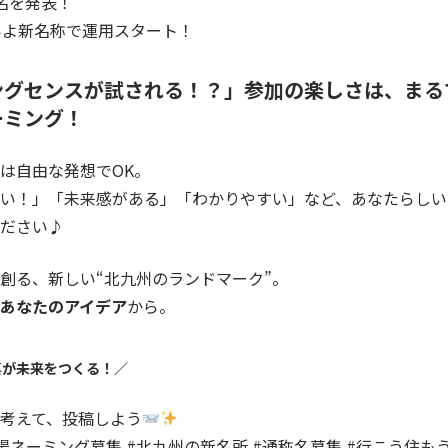
名を発表！
いよ新名称で運用スタート！
ングセンスが試される！？」参加の楽しさは、まる
ーミング！
は自由な発想でOK。
い！」「未来感がある」「わかりやすい」など、あなたらしい
ださい♪
創る、新しい“北九州のランドマーク”。
あなたのアイデア
から。
票が未来をつくる！／
考えて、投稿しよう
場ネーミング募集
#
北九州の新名所
#
通称名募集
#
行こう住も