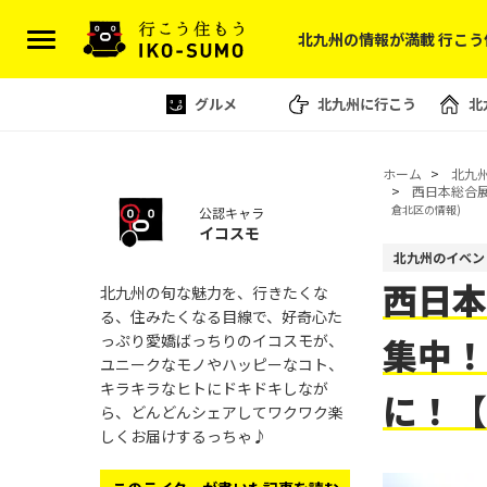
北九州の情報が満載 行こう
グルメ
北九州に行こう
北
ホーム
北九
西日本総合
倉北区の情報)
公認キャラ
イコスモ
北九州のイベン
西日本
北九州の旬な魅力を、行きたくな
る、住みたくなる目線で、好奇心た
っぷり愛嬌ばっちりのイコスモが、
集中！
ユニークなモノやハッピーなコト、
キラキラなヒトにドキドキしなが
に！【
ら、どんどんシェアしてワクワク楽
しくお届けするっちゃ♪