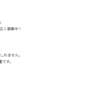
」
広く募集中！
もしれません。
定
です。