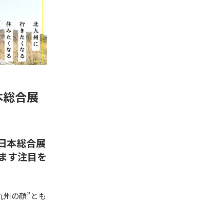
本総合展
日本総合展
ます注目を
九州の顔”とも