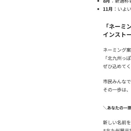
8月
：新通称
11月
：いよ
「ネーミ
インスト
ネーミング案
「北九州っぽ
ぜひ込めてく
市民みんなで
その一歩は、
＼あなたの一
新しい名前を
#
北九州展示