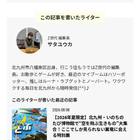
この記事を書いたライター
Z世代 編集長
サタユウカ
北九州市八幡東区出身、行こう住もうではZ世代の編集
長。お散歩とゲームが好き、最近のマイブームはハリーポ
ッター、推しはルーナ・ラブグットとノーバート。ワクワ
クする毎日を北九州から随時発信(^^)♪
このライターが書いた最近の記事
2026.08.08
【2026年夏限定】北九州・いのちの
たび博物館で“空を飛ぶ生きもの”大集
合！ここでしか見られない翼竜に会え
る特別展