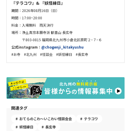
『テラコワ』& 『妖怪縁日』
期間：
2026年08月16日（日）
時間：17
:00~20:00
料金：入場無料 雨天決行
場所：
浄土真宗本願寺派 歓喜山 長玄寺
〒803-0815 福岡県北九州市小倉北区原町２−７−６
公式instagram：
@chogenji_kitakyushu
#お寺 #北九州 #怪談会 #妖怪縁日 #長玄寺
関連タグ
おてらのこわ〜いこわい怪談会会
テラコワ
妖怪縁日
長玄寺