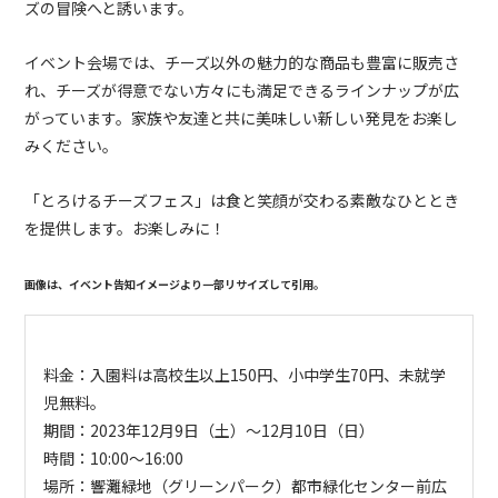
ズの冒険へと誘います。
イベント会場では、チーズ以外の魅力的な商品も豊富に販売さ
れ、チーズが得意でない方々にも満足できるラインナップが広
がっています。家族や友達と共に美味しい新しい発見をお楽し
みください。
「とろけるチーズフェス」は食と笑顔が交わる素敵なひととき
を提供します。お楽しみに！
画像は、イベント告知イメージより一部リサイズして引用。
料金：入園料は高校生以上150円、小中学生70円、未就学
児無料。
期間：2023
年
12
月
9
日
（
土
）〜12
月
10
日（
日）
時間：
10:00
～
16:00
場所：
響灘緑地（グリーンパーク）都市緑化センター前広