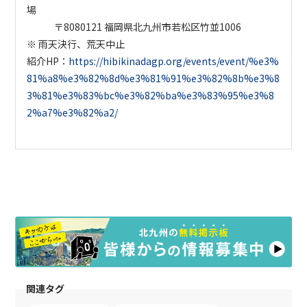
場
〒8080121 福岡県北九州市若松区竹並1006
※ 雨天決行、荒天中止
紹介
HP
：
https://hibikinadagp.org/events/event/%e3%
81%a8%e3%82%8d%e3%81%91%e3%82%8b%e3%8
3%81%e3%83%bc%e3%82%ba%e3%83%95%e3%8
2%a7%e3%82%a2/
関連タグ