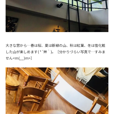
大きな窓から…春は桜、夏は新緑の山、秋は紅葉、冬は雪化粧
した山が楽しめます
( *
´艸｀
)。［分かりづらい写真で…すみま
せん<m(__)m>］