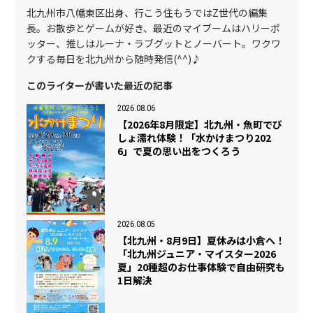
北九州市八幡東区出身、行こう住もうではZ世代の編集
長。お散歩とゲームが好き、最近のマイブームはハリーポ
ッター、推しはルーナ・ラブグットとノーバート。ワクワ
クする毎日を北九州から随時発信(^^)♪
このライターが書いた最近の記事
2026.08.06
【2026年8月限定】北九州・魚町でび
しょ濡れ体験！「水かけまつり202
6」で夏の思い出をつくろう
2026.08.05
【北九州・8月9日】夏休みは小倉へ！
「北九州ジュニア・マイスター2026
夏」20種超のお仕事体験で自由研究も
1日解決