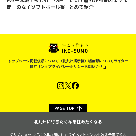
eホーム戦！9月限定「3日
たい！屋外から室内までま
間」の女子ソフトボール祭
とめて紹介
トップページ
掲載依頼について（北九州掲示板）
編集部について
ライター
相互リンク
プライバシーポリシー
お問い合せ
PAGE TOP
北九州に行きたくなる住みたくなる
グルメ
北九州に行こう
北九州に住もう
イベント
インスタ映え
子育て
公園