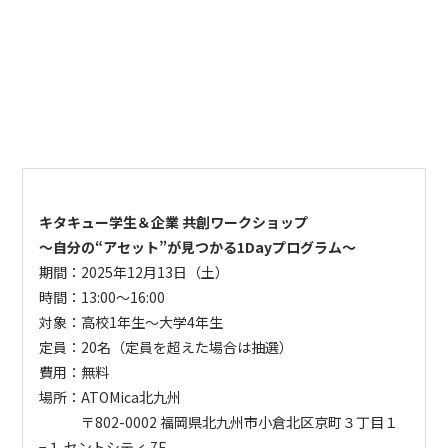
キタキュー学生＆企業 共創ワークショップ
～自分の“アセット”が見つかる1Dayプログラム～
期間：
2025年12月13日（土）
時間：
13:00～16:00
対象：
高校1年生～大学4年生
定員：
20名（定員を超えた場合は抽選）
費用：無料
場所：
ATOMica北九州
〒802-0002 福岡県北九州市小倉北区京町３丁目１
−１ セントシティ 7F