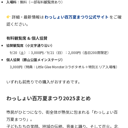
入場料
：無料（一部有料観覧席あり）
詳細・最新情報は
わっしょい百万夏まつり公式サイト
をご確
認ください。
有料観覧席 & 個人協賛
協賛観覧席（小文字通り沿い）
9/20（土）：3,000円／9/21（日）：2,000円（各日200席限定）
個人協賛（勝山公園メインステージ）
3,000円（特典：Little Glee Monsterコラボタオル＋特別エリア入場権）
いずれも前売りでの購入がおすすめです。
わっしょい百万夏まつり2025まとめ
市民がひとつになり、街全体が熱気に包まれる「わっしょい百
万夏まつり」。
子どもたちの笑顔、地域の伝統、音楽と踊り、そして花火。北