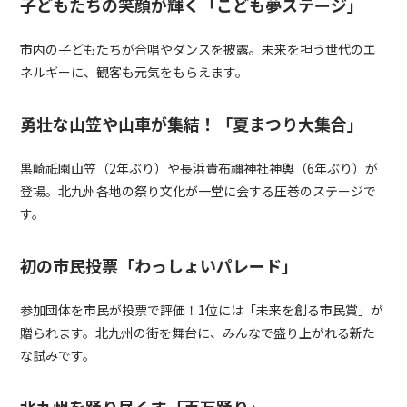
子どもたちの笑顔が輝く「こども夢ステージ」
市内の子どもたちが合唱やダンスを披露。未来を担う世代のエ
ネルギーに、観客も元気をもらえます。
勇壮な山笠や山車が集結！「夏まつり大集合」
黒崎祇園山笠（2年ぶり）や長浜貴布禰神社神輿（6年ぶり）が
登場。北九州各地の祭り文化が一堂に会する圧巻のステージで
す。
初の市民投票「わっしょいパレード」
参加団体を市民が投票で評価！1位には「未来を創る市民賞」が
贈られます。北九州の街を舞台に、みんなで盛り上がれる新た
な試みです。
北九州を踊り尽くす「百万踊り」