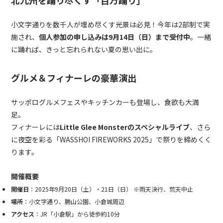
小文字通りを数千人が埋め尽くす光景は必見！今年は2部制で実
施され、
個人参加の申し込みは9月14日（日）まで受付中
。一緒
に踊れば、きっと忘れられない夏の思い出に。
グルメ＆フィナーレの豪華演出
サッポログルメフェスやキッチンカーも登場し、食欲も大満
足。
フィナーレには
Little Glee Monsterのスペシャルライブ
、さら
に夜空を彩る「WASSHOI FIREWORKS 2025」で祭りを締めくく
ります。
開催概要
開催日
：2025年9月20日（土）・21日（日） ※雨天決行、荒天中止
場所
：小文字通り、勝山公園、小倉城周辺
アクセス
：JR「小倉駅」から徒歩約10分