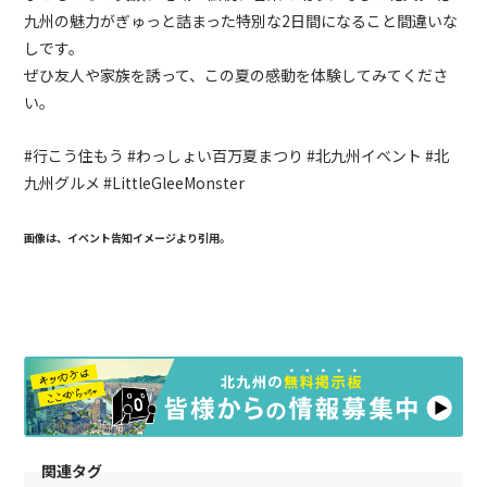
九州の魅力がぎゅっと詰まった特別な2日間になること間違いな
しです。
ぜひ友人や家族を誘って、この夏の感動を体験してみてくださ
い。
#
行こう住もう
#
わっしょい百万夏まつり
#
北九州イベント
#
北
九州グルメ
#LittleGleeMonster
画像は、イベント告知イメージより引用。
関連タグ