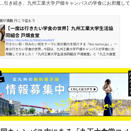
…引き続き、
の学食
九州工業大学戸畑キャンパス
にお邪魔して
報が満載 行こう住もう
【一度は行きたい学食の世界】九州工業大学生活協
同組合 戸畑食堂
https://iko-sumo.jp/tobata-kyutech
行きたい街・住みたい街をテーマに街の魅力を紹介する「iko-sumo.jp」。一
度は行きたい学食の世界...今回は、九州工業大学戸畑キャンパスの学食にお
邪魔してきました！「九州工業大学生活協同組合 戸畑食堂」と「九工大食堂
コメドール」さんを2回に渡ってご紹介します！九州工業大学生活協同組合 戸
畑食堂1949年に設置された歴史のある九州が誇る工業大学。大学の略称は九
工大。女子大生の“結び女”が勇気を振り絞って［笑］、九州工業大学の男子
大生にインタビューしまてきました［汗］。※こちらの食堂は、生協会員の
みが利用可能です...