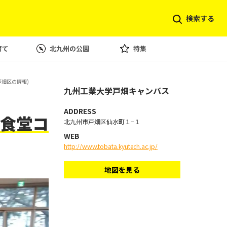
検索する
育て
北九州の公園
特集
戸畑区の情報)
九州工業大学戸畑キャンパス
ADDRESS
食堂コ
北九州市戸畑区仙水町１−１
WEB
http://www.tobata.kyutech.ac.jp/
地図を見る