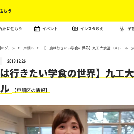
住もう
九州に住もう
イベント
インスタ映え
子
州のグルメ
戸畑区
【一度は行きたい学食の世界】九工大食堂コメドール
(
2018.12.26
は行きたい学食の世界】九工大
ール
【戸畑区の情報】