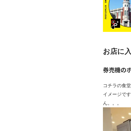
お店に
券売機の
コチラの食堂
イメージです
ん。。。