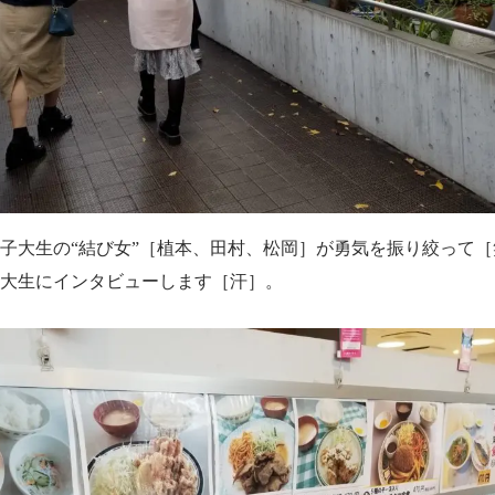
子大生の
“
結び女
”
［
植本、田村、松岡
］
が勇気を振り絞って［
大生
にインタビューします［汗］。